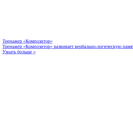
Тренажер «Композитор»
Тренажер «Композитор» развивает вербально-логическую памя
Узнать больше »