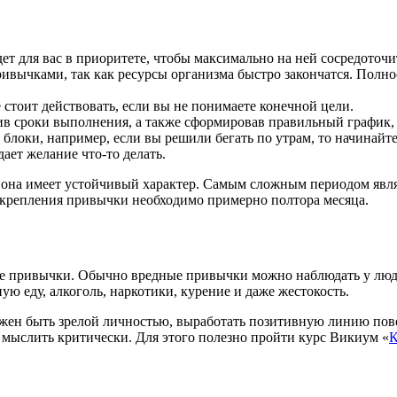
т для вас в приоритете, чтобы максимально на ней сосредоточи
ивычками, так как ресурсы организма быстро закончатся. Полно
тоит действовать, если вы не понимаете конечной цели.
ив сроки выполнения, а также сформировав правильный график,
локи, например, если вы решили бегать по утрам, то начинайте с 
дает желание что-то делать.
на имеет устойчивый характер. Самым сложным периодом являетс
 закрепления привычки необходимо примерно полтора месяца.
е привычки. Обычно вредные привычки можно наблюдать у люде
 еду, алкоголь, наркотики, курение и даже жестокость.
лжен быть зрелой личностью, выработать позитивную линию пов
мыслить критически. Для этого полезно пройти курс Викиум «
К