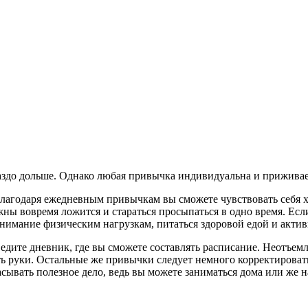
здо дольше. Однако любая привычка индивидуальна и приживает
 благодаря ежедневным привычкам вы сможете чувствовать себя
ы вовремя ложится и стараться просыпаться в одно время. Если 
нимание физическим нагрузкам, питаться здоровой едой и актив
ведите дневник, где вы сможете составлять расписание. Неотъ
ь руки. Остальные же привычки следует немного корректировать
расывать полезное дело, ведь вы можете заниматься дома или же