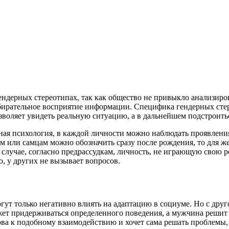
ндерных стереотипах, так как общество не привыкло анализиров
избирательное восприятие информации. Специфика гендерных сте
воляет увидеть реальную ситуацию, а в дальнейшем подстроитьс
ая психология, в каждой личности можно наблюдать проявления
м или самцам можно обозначить сразу после рождения, то для 
 случае, согласно предрассудкам, личность, не играющую свою 
о, у других не вызывает вопросов.
огут только негативно влиять на адаптацию в социуме. Но с дру
ет придерживаться определенного поведения, а мужчина решит 
ова к подобному взаимодействию и хочет сама решать проблемы,