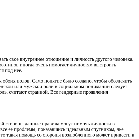
ать свое внутреннее отношение и личность другого человека.
реотипов иногда очень помогает личностям выстроить
я под нее.
 обоих полов. Само понятие было создано, чтобы обозначить
женской или мужской роли в социальном понимании следует
роль, считают странной. Все гендерные проявления
гой стороны данные правила могут помочь личности в
все ее проблемы, показавшись идеальным спутником, чье
 то такая помощь со стороны возлюбленного может привести к