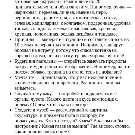
которые вас окружают и выпишите по 20
прилагательных или образов к ним. Например, ручка —
шариковая, перьевая, личная, именная, перо,
чернильница, раритетная, автоматическая, синяя,
гелевая, капиллярная, с колпачком, подарочная, удобная,
тонкая, солидная, тяжёлая, пластиковая, крепкая,
хрупкая, поломанная, редкая, дешёвая и так далее.
Причины — выберите ситуацию и составьте список из
10 самых невероятных причин. Например, ваш друг
опоздал на встречу, потому что спасал котёнка из
горящего дома, пока его скутер эвакуировал вертолёт.
Будьте внимательны — старайтесь замечать предметы
вокруг и «достраивать» изображения. Например, на что
похоже облако, трещина на стене, тень на асфальте?
Мечтайте — представьте, что у вас неограниченное
количество денег или времени. Распишите, чем вы
займётесь.
Слушайте музыку — попробуйте подключать все
органы чувств. Какого цвета и вкуса композиция,
почему? О чём хотел сказать автор?
Сходите в музей — рассматривайте картины,
скульптуры и предметы быта и попробуйте
порассуждать. Кто это создал? Зачем? В каком он был
настроении? Какая главная эмоция? Где висело, стояло,
как использовалось и кем?