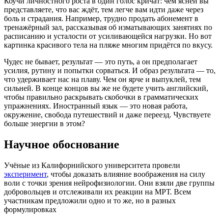
Коучи личностного роста в один голос кричат: чем ясней вы
представляете, что вас ждёт, тем легче вам идти даже через
боль и страдания. Например, трудно продать абонемент в
тренажёрный зал, рассказывая об изматывающих занятиях по
расписанию и усталости от усиливающейся нагрузки. Но вот
картинка красивого тела на пляже многим придётся по вкусу.
Чудес не бывает, результат — это путь, а он предполагает
усилия, рутину и попытки сорваться. И образ результата — то,
что удерживает нас на плаву. Чем он ярче и выпуклей, тем
сильней. В конце концов вы же не будете учить английский,
чтобы правильно раскрывать скобочки в грамматических
упражнениях. Иностранный язык — это новая работа,
окружение, свобода путешествий и даже переезд. Чувствуете
больше энергии в этом?
Научное обоснование
Учёные из Калифорнийского университета провели
эксперимент
, чтобы доказать влияние воображения на силу
воли с точки зрения нейрофизиологии. Они взяли две группы
добровольцев и отслеживали их реакции на МРТ. Всем
участникам предложили одно и то же, но в разных
формулировках