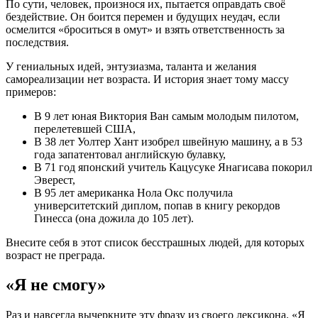
По сути, человек, произнося их, пытается оправдать своё
бездействие. Он боится перемен и будущих неудач, если
осмелится «броситься в омут» и взять ответственность за
последствия.
У гениальных идей, энтузиазма, таланта и желания
самореализации нет возраста. И история знает тому массу
примеров:
В 9 лет юная Виктория Ван самым молодым пилотом,
перелетевшей США,
В 38 лет Уолтер Хант изобрел швейную машину, а в 53
года запатентовал английскую булавку,
В 71 год японский учитель Кацусуке Янагисава покорил
Эверест,
В 95 лет американка Нола Окс получила
университетский диплом, попав в книгу рекордов
Гинесса (она дожила до 105 лет).
Внесите себя в этот список бесстрашных людей, для которых
возраст не преграда.
«Я не смогу»
Раз и навсегда вычеркните эту фразу из своего лексикона. «Я