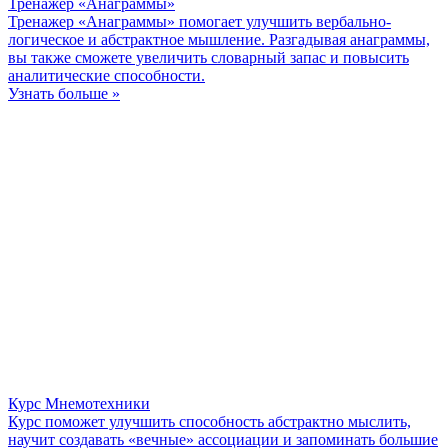
Тренажер «Анаграммы»
Тренажер «Анаграммы» помогает улучшить вербально-
логическое и абстрактное мышление. Разгадывая анаграммы,
вы также сможете увеличить словарный запас и повысить
аналитические способности.
Узнать больше »
Курс Мнемотехники
Курс поможет улучшить способность абстрактно мыслить,
научит создавать «вечные» ассоциации и запоминать большие