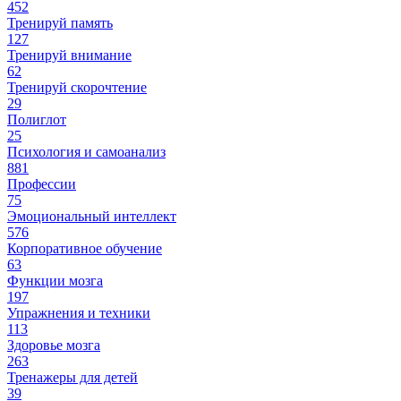
452
Тренируй память
127
Тренируй внимание
62
Тренируй скорочтение
29
Полиглот
25
Психология и самоанализ
881
Профессии
75
Эмоциональный интеллект
576
Корпоративное обучение
63
Функции мозга
197
Упражнения и техники
113
Здоровье мозга
263
Тренажеры для детей
39