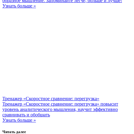
образное мышление. Запоминайте легче, больше и лучше!
Узнать больше »
Тренажер «Скоростное сравнение: перегрузка»
Тренажер «Скоростное сравнение: перегрузка» повысит
уровень аналитического мышления, научит эффективно
сравнивать и обобщать
Узнать больше »
Читать далее