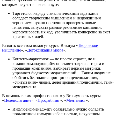
которым не учат в школе и вузе:
Таргетолог наряду с аналитическими задатками
обладает творческим мышлением и недюжинным
терпением: нужно постоянно проверять новые
гипотезы, запускать разные рекламные кампании,
корректировать их ход, увеличивать конверсию за счет
креативных идей.
Развить все этом помогут курсы Викиум «
Творческое
мышление
», «
Детоксикация мозга
».
Контент-маркетолог — не просто стратег, но и
«главнокомандующий»: он ставит задачи авторам и
продакшн-компаниям, выбирает верные метрики,
управляет бюджетом медакампаний… Таким людям не
обойтись без знания принципов целеполагания,
«считывания» людей, делегирования полномочий, тайм-
менеджмента.
В помощь таким профессионалам у Викиум есть курсы
«
Целеполагание
», «
Профайлинг
», «
Менталист
».
Инфлюэнс-менеджеру обязательно нужно обладать
повышенной коммуникабельностью, искусством