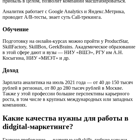
прибыль в целом, позволит компании масштабироваться.
Аналитик работает с Google Analytics и Яндекс.Метрика,
проводит А/B-тесты, знает суть Call-трекинга.
Обучение
Подготовку на онлайн-курсах можно пройти у ProductStar,
SkillFactory, SkillBox, GeekBrains. Академическое образование
в этой сфере дают и вузы — НИУ «ВШЭ», РГУ им А.Н.
Косыгина, НИУ «МИЭТ» и др.
Доход
Зарплата аналитика на июль 2021 года — от 40 до 150 тысяч
рублей в регионах, от 80 до 280 тысяч рублей в Москве.
Также у этой профессии большие перспективы карьерного
роста, в том числе в крупных международных или западных
компаниях.
Какие качества нужны для работы в
didgital-маркетинге?
Главное требование — развитые soft skills, гибкие навыки,