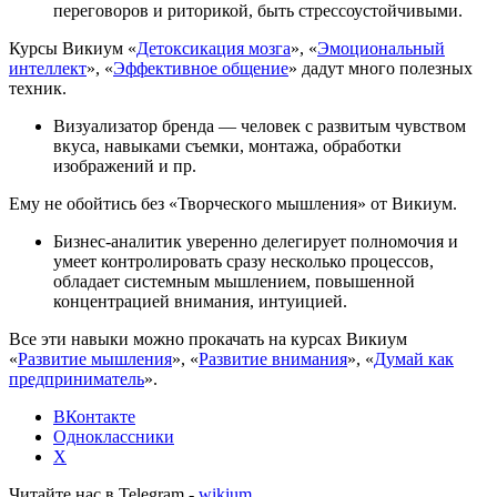
переговоров и риторикой, быть стрессоустойчивыми.
Курсы Викиум «
Детоксикация мозга
», «
Эмоциональный
интеллект
», «
Эффективное общение
» дадут много полезных
техник.
Визуализатор бренда — человек с развитым чувством
вкуса, навыками съемки, монтажа, обработки
изображений и пр.
Ему не обойтись без «Творческого мышления» от Викиум.
Бизнес-аналитик уверенно делегирует полномочия и
умеет контролировать сразу несколько процессов,
обладает системным мышлением, повышенной
концентрацией внимания, интуицией.
Все эти навыки можно прокачать на курсах Викиум
«
Развитие мышления
», «
Развитие внимания
», «
Думай как
предприниматель
».
ВКонтакте
Одноклассники
X
Читайте нас в Telegram -
wikium