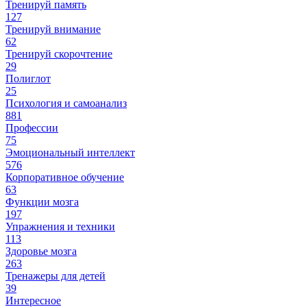
Тренируй память
127
Тренируй внимание
62
Тренируй скорочтение
29
Полиглот
25
Психология и самоанализ
881
Профессии
75
Эмоциональный интеллект
576
Корпоративное обучение
63
Функции мозга
197
Упражнения и техники
113
Здоровье мозга
263
Тренажеры для детей
39
Интересное