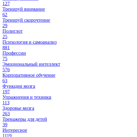
127
Тренируй внимание
62
Тренируй скорочтение
29
Полиглот
25
Психология и самоанализ
881
Профессии
75
Эмоциональный интеллект
576
Корпоративное обучение
63
Функции мозга
197
Упражнения и техники
113
Здоровье мозга
263
Тренажеры для детей
39
Интересное
1119