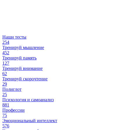
Наши тесты
254
Тренируй мышление
452
Тренируй память
127
Тренируй внимание
62
Тренируй скорочтение
29
Полиглот
25
Психология и самоанализ
881
Профессии
75
Эмоциональный интеллект
576