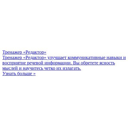
Тренажер «Редактор»
Тренажер «Редактор» улучшает коммуникативные навыки и
восприятие речевой информации. Вы обретете ясность
мыслей и научитесь четко их излагать.
Узнать больше »