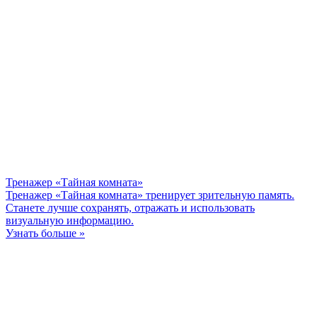
Тренажер «Тайная комната»
Тренажер «Тайная комната» тренирует зрительную память.
Станете лучше сохранять, отражать и использовать
визуальную информацию.
Узнать больше »