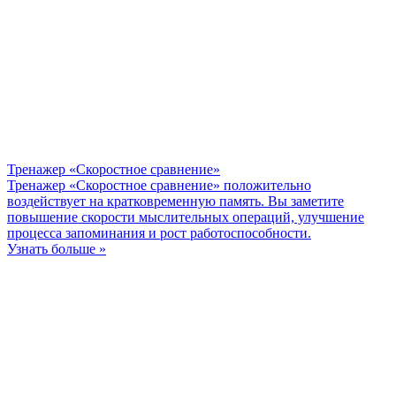
Тренажер «Скоростное сравнение»
Тренажер «Скоростное сравнение» положительно
воздействует на кратковременную память. Вы заметите
повышение скорости мыслительных операций, улучшение
процесса запоминания и рост работоспособности.
Узнать больше »