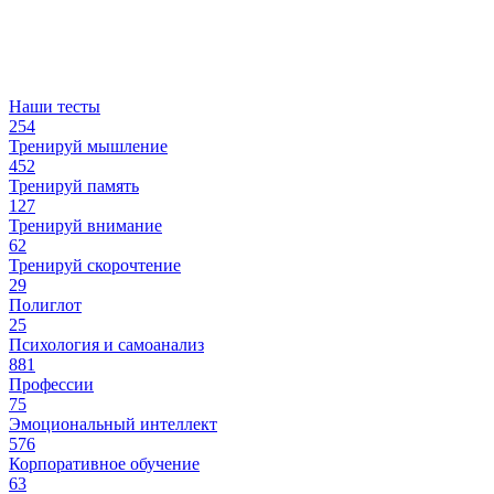
Наши тесты
254
Тренируй мышление
452
Тренируй память
127
Тренируй внимание
62
Тренируй скорочтение
29
Полиглот
25
Психология и самоанализ
881
Профессии
75
Эмоциональный интеллект
576
Корпоративное обучение
63