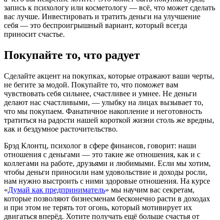
запись к психологу или косметологу — всё, что может сделать
вас лучше. Инвестировать и тратить деньги на улучшение
себя — это беспроигрышный вариант, который всегда
приносит счастье.
Покупайте то, что радует
Сделайте акцент на покупках, которые отражают ваши черты,
не бегите за модой. Покупайте то, что поможет вам
чувствовать себя сильнее, счастливее и умнее. Не деньги
делают нас счастливыми, — улыбку на лицах вызывает то,
что мы покупаем. Фанатичное накопление и неготовность
тратиться на радости нашей короткой жизни столь же вредны,
как и бездумное расточительство.
Брэд Клонтц, психолог в сфере финансов, говорит: наши
отношения с деньгами — это такие же отношения, как и с
коллегами на работе, друзьями и любимыми. Если мы хотим,
чтобы деньги приносили нам удовольствие и доходы росли,
нам нужно выстроить с ними здоровые отношения. На курсе
«
Думай как предприниматель
» мы научим вас секретам,
которые позволяют бизнесменам бесконечно расти в доходах
и при этом не терять тот огонь, который мотивирует их
двигаться вперёд. Хотите получать ещё больше счастья от