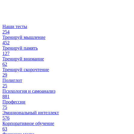
Наши тесты
254
Тренируй мышление
452
Тренируй память
127
Тренируй внимание
62
Тренируй скорочтение
29
Полиглот
25
Психология и самоанализ
881
Профессии
75
Эмоциональный интеллект
576
Корпоративное обучение
63