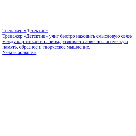
Тренажер «Детектив»
Тренажер «Детектив» учит быстро находить смысловую связь
между картинкой и словом, развивает словесно-логическую
память, образное и творческое мышление.
Узнать больше »