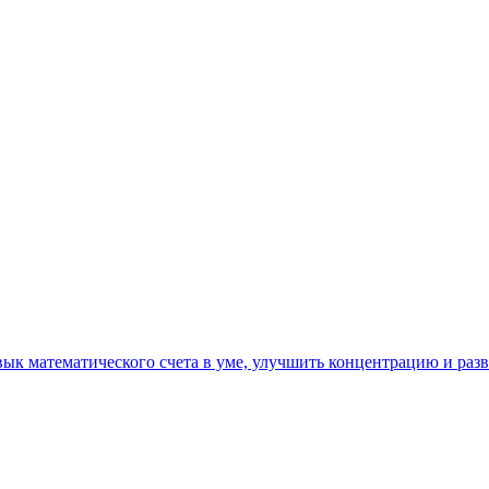
ык математического счета в уме, улучшить концентрацию и раз