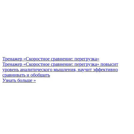
Тренажер «Скоростное сравнение: перегрузка»
Тренажер «Скоростное сравнение: перегрузка» повысит
уровень аналитического мышления, научит эффективно
сравнивать и обобщать
Узнать больше »