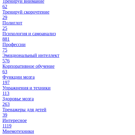
Тренируй внимание
62
Тренируй скорочтение
29
Полиглот
25
Психология и самоанализ
881
Профессии
75
Эмоциональный интеллект
576
Корпоративное обучение
63
Функции мозга
197
Упражнения и техники
113
Здоровье мозга
263
Тренажеры для детей
39
Интересное
1119
Мнемотехники