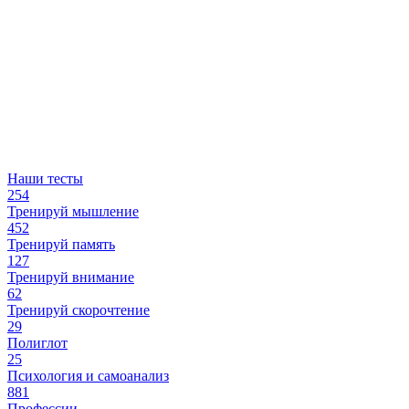
Наши тесты
254
Тренируй мышление
452
Тренируй память
127
Тренируй внимание
62
Тренируй скорочтение
29
Полиглот
25
Психология и самоанализ
881
Профессии