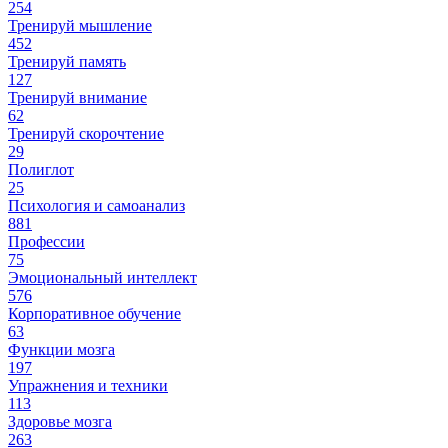
254
Тренируй мышление
452
Тренируй память
127
Тренируй внимание
62
Тренируй скорочтение
29
Полиглот
25
Психология и самоанализ
881
Профессии
75
Эмоциональный интеллект
576
Корпоративное обучение
63
Функции мозга
197
Упражнения и техники
113
Здоровье мозга
263