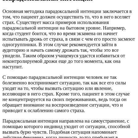
Основная методика парадоксальной интенции заключается в
том, что пациент должен осуществить то, что в него вселяет
страх. Существует масса примеров использования
парадоксальной интенции на бытовом уровне. Например,
когда студент боится, что во время экзамена он начнет
испытывать дрожь от страха, в связи с чем его просто засмеют
одногруппники. В этом случае рекомендуется зайти в
аудиторию и начать самому дрожать так, чтобы это все
увидели. Таким образом учащемуся удастся избавиться от
неконтролируемой дрожи еще до того момента, как она
наступит.
С помощью парадоксальной интенции человек не так
болезненно воспринимает ситуацию, так как все его силы
уходят на то, чтобы вызвать ситуацию или явление,
вселяющие в него страх. Кроме того, пациент в этом случае
не концентрируется на своих переживаниях, ведь тогда он
обращает внимание на воспроизведение ситуации, что и
приводит к ослаблению самого страха.
Парадоксальная интенция направлена на самоустранение, с
помощью которого индивид уходит от ситуации, способной
вызвать бурю чувств. Подобная ситуация напоминает
действие феномена, когда личность долго пребывает в