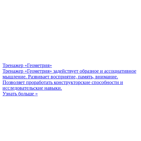
Тренажер «Геометрия»
Тренажер «Геометрия» задействует образное и ассоциативное
мышление. Развивает восприятие, память, внимание.
Позволяет проработать конструкторские способности и
исследовательские навыки.
Узнать больше »