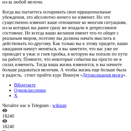
из-за любой мелочи.
Когда вы пытаетесь оспаривать свои иррациональные
убеждения, это абсолютно ничего не изменит. Но это
существенно изменит ваше отношение ко многим ситуациям,
из-за которых вы ранее сразу же впадали в депрессивное
состояние. Не всегда ваши желания имеют что-то общее с
реальным миром, поэтому вы должны начать мыслить и
действовать по-другому. Как только вы к этому придете, ваши
ожидания начнут меняться, и вы заметите, что вас уже не
приводит в ужас и гнев пробка, в которую вы попали по пути
на работу. Помните, что некоторые события вы просто не в
силах изменить. Тогда ваша жизнь изменится, и вы начнете
больше радоваться мелочам. А чтобы жизнь еще больше была
в радость, стоит пройти курс Викиум «
Детоксикация мозга
«.
ВКонтакте
Одноклассники
X
Читайте нас в Telegram -
wikium
18240
18240