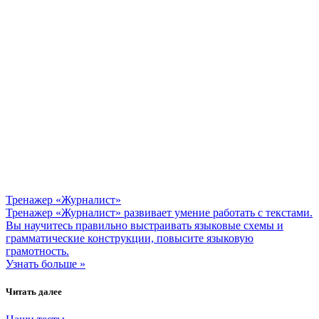
Тренажер «Журналист»
Тренажер «Журналист» развивает умение работать с текстами.
Вы научитесь правильно выстраивать языковые схемы и
грамматические конструкции, повысите языковую
грамотность.
Узнать больше »
Читать далее