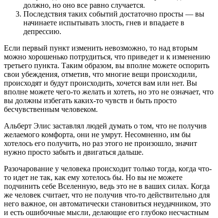
должно, но оно все равно случается.
Последствия таких событий достаточно просты — вы
начинаете испытывать злость, гнев и впадаете в
депрессию.
Если первый пункт изменить невозможно, то над вторым
можно хорошенько потрудиться, что приведет и к изменению
третьего пункта. Таким образом, вы вполне можете оспорить
свои убеждения, отметив, что многие вещи происходили,
происходят и будут происходить, хочется вам или нет. Вы
вполне можете чего-то желать и хотеть, но это не означает, что
вы должны избегать каких-то чувств и быть просто
бесчувственным человеком.
Альберт Элис заставлял людей думать о том, что не получив
желаемого комфорта, они не умрут. Несомненно, им бы
хотелось его получить, но раз этого не произошло, значит
нужно просто забыть и двигаться дальше.
Разочарование у человека происходит только тогда, когда что-
то идет не так, как ему хотелось бы. Но вы не можете
подчинить себе Вселенную, ведь это не в ваших силах. Когда
же человек считает, что не получив что-то действительно для
него важное, он автоматически становиться неудачником, это
и есть ошибочные мысли, делающие его глубоко несчастным