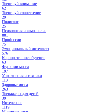
Тренируй внимание
62
Тренируй скорочтение
29
Полиглот
25
Психология и самоанализ
881
Профессии
75
Эмоциональный интеллект
576
Корпоративное обучение
63
Функции мозга
197
Упражнения и техники
113
Здоровье мозга
263
Тренажеры для детей
39
Интересное
1119
Мнемотехники