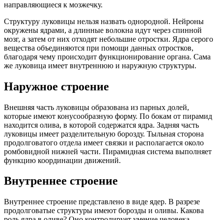
направляющиеся к мозжечку.
Структуру луковицы нельзя назвать однородной. Нейроны
окружены ядрами, а длинные волокна идут через спинной
мозг, а затем от них отходят небольшие отростки. Ядра серого
вещества объединяются при помощи данных отростков,
благодаря чему происходит функционирование органа. Сама
же луковица имеет внутреннюю и наружную структуры.
Наружное строение
Внешняя часть луковицы образована из парных долей,
которые имеют конусообразную форму. По бокам от пирамид
находится олива, в которой содержатся ядра. Задняя часть
луковицы имеет разделительную борозду. Тыльная сторона
продолговатого отдела имеет связки и располагается около
ромбовидной нижней части. Пирамидная система выполняет
функцию координации движений.
Внутреннее строение
Внутреннее строение представлено в виде ядер. В разрезе
продолговатые структуры имеют борозды и оливы. Какова
роль ядра в оливе? Оно контролирует умение человека