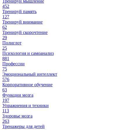
Тренируй мышление
452
Тренируй память
127
Тренируй внимание
62
Тренируй скорочтение
29
Полиглот
25
Психология и самоанализ
881
Профессии
75
Эмоциональный интеллект
576
Корпоративное обучение
63
Функции мозга
197
Упражнения и техники
113
Здоровье мозга
263
Тренажеры для детей