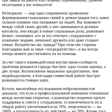
при завале на работе или сильных переживаниях, уровень
окситоцина у вас повысится!
Нетворкинг — еще одно современное проявление
формирования социальных связей и демонстрация того, какое
сильное влияние они оказывают на людей. Вы знакомите
между собой своих друзей, у них завязываются деловые
контакты, они входят в новые социальные роли, развивают
бизнес, понимают, кто за что отвечает, сотрудничают с
нужными людьми, начинают дружить или даже создают
семью. Волшебство же, правда? При этом обе стороны
благодарны вам за такое «посредничество», и вы всегда
теперь можете рассчитывать на их помощь.
За счет такого взаимодействия внутри мини-сообществ
проблемы решаются гораздо быстрее: одна голова хорошо, а
две лучше. Коллективное мышление продуктивнее, чем
индивидуальное, а благодаря совместной работе быстрее
развиваются стоящие идеи.
Кстати, масштабные исследования нейроэкономистов
доказали, что если в профессиональной компании отношения
между коллегами открытые, а руководство искренне просит
поддержки и совета у сотрудников, то вовлеченность их в
общую работу увеличивается на 76%, энергичность — на
106%, а продуктивность их действий — на 50%. Кроме того,