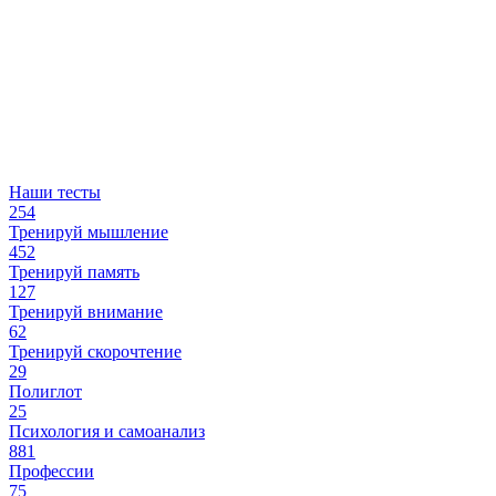
Наши тесты
254
Тренируй мышление
452
Тренируй память
127
Тренируй внимание
62
Тренируй скорочтение
29
Полиглот
25
Психология и самоанализ
881
Профессии
75