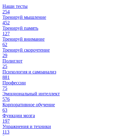
Наши тесты
254
Тренируй мышление
452
Тренируй память
127
Тренируй внимание
62
Тренируй скорочтение
29
Полиглот
25
Психология и самоанализ
881
Профессии
75
Эмоциональный интеллект
576
Корпоративное обучение
63
Функции мозга
197
Упражнения и техники
113