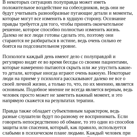
В некоторых ситуациях полуправда может иметь
положительное воздействие на собеседников, ведь они не
будут учитывать разнообразные пугающие детали и моменты,
которые могут все изменить в худшую сторону. Осознание
правды требуется для того, чтобы принять окончательное
решение, которое способно полностью изменить жизнь.
Далеко не все люди готовы сделать это, поэтому они
стараются не разбираться в истине, ведь очень сильно ее
боятся на подсознательном уровне.
Психологи каждый день имеют дело с полуправдой и
регулярно видят ее во время беседы со своими пациентами,
которые намеренно пытаются скрыть или же упустить какие-
то детали, которые иногда играют очень важную. Некоторые
люди на приеме у психолога рассказывают далеко не все о
своей личной жизни, а только то, что, по их мнению, является
основным. Подобное мнение не всегда является верным, ведь
человек просто может не заметить важный момент, и это
напрямую скажется на результатах терапии.
Правда также обладает субъективным характером, ведь
разные слушатели будут по-разному ее воспринимать. Если
говорить непосредственно об обмане, то это один из способов
защиты или спасения, который, как правило, используется
слабыми в психическом плане людьми. Каждый человек при