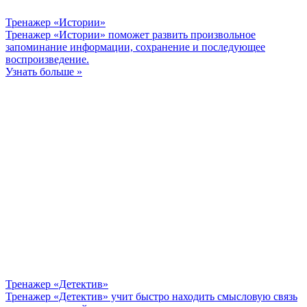
Тренажер «Истории»
Тренажер «Истории» поможет развить произвольное
запоминание информации, сохранение и последующее
воспроизведение.
Узнать больше »
Тренажер «Детектив»
Тренажер «Детектив» учит быстро находить смысловую связь