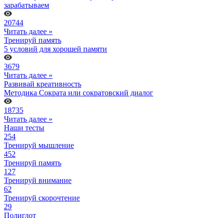
зарабатываем
20744
Читать далее »
Тренируй память
5 условий для хорошей памяти
3679
Читать далее »
Развивай креативность
Методика Сократа или сократовский диалог
18735
Читать далее »
Наши тесты
254
Тренируй мышление
452
Тренируй память
127
Тренируй внимание
62
Тренируй скорочтение
29
Полиглот