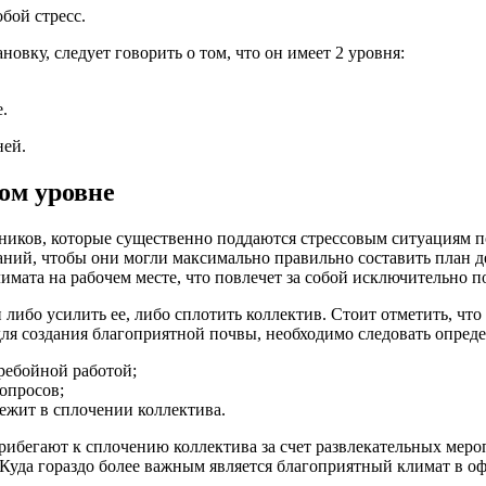
бой стресс.
овку, следует говорить о том, что он имеет 2 уровня:
.
ней.
ом уровне
дников, которые существенно поддаются стрессовым ситуациям 
аний, чтобы они могли максимально правильно составить план д
мата на рабочем месте, что повлечет за собой исключительно по
либо усилить ее, либо сплотить коллектив. Стоит отметить, что
для создания благоприятной почвы, необходимо следовать опре
ребойной работой;
опросов;
ежит в сплочении коллектива.
рибегают к сплочению коллектива за счет развлекательных мероп
 Куда гораздо более важным является благоприятный климат в оф