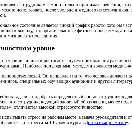
 позволяет сотрудникам самостоятельно принимать решения, что
о можно использовать после увольнения одного из сотрудников, 
ой.
альное состояние является гибкий график работы хотя бы част
ишли к выводу, что организованные фитнесс-программы, а такж
минимизировать последствия.
ичностном уровне
, на уровне личности достигается путем прохождения различных
рудниками. Наиболее популярными методами являются модифика
напористых людей. Он направлен на то, что человек должен нач
ренингов, специальных обучающих аудиокниг и другой литерату
нейших задачи – подобрать определенный состав сотрудников для
етить, что сотрудник, ведущий здоровый образ жизни, менее по
голем, отличаются высокой стрессоустойчивостью.
н испытывать стресс на рабочем месте, а задача руководителя и
авляться от стресса за 10 уроков курса «
Детоксикация мозга
».