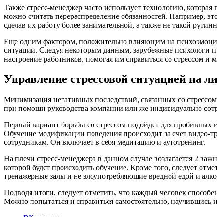
Также стресс-менеджер часто использует технологию, которая
можно считать перераспределение обязанностей. Например, эт
сделав их работу более занимательной, а также не такой рутинн
Еще одним фактором, положительно влияющим на психоэмоцион
ситуации. Следуя некоторым данным, зарубежные психологи пр
настроение работников, помогая им справиться со стрессом и 
Управление стрессовой ситуацией на л
Минимизация негативных последствий, связанных со стрессом
при помощи руководства компании или же индивидуально сот
Первый вариант борьбы со стрессом подойдет для пробивных и 
Обучение модификации поведения происходит за счет видео-т
сотрудникам. Он включает в себя медитацию и аутотренинг.
На плечи стресс-менеджера в данном случае возлагается 2 важ
которой будет происходить обучение. Кроме того, следует отм
тренажерные залы и не злоупотребляющие вредной едой и алко
Подводя итоги, следует отметить, что каждый человек способе
Можно попытаться и справиться самостоятельно, научившись изб