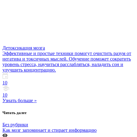
Детоксикация мозга
Эффективные и простые техники помогут очистить разум от
негатива и токсичных мыслей. Обучение поможет сократить
уровень стресса, научиться расслабляться, наладить сон и
улучшить концентрацию.
10
10
Узнать больше »
Читать далее
Без рубрики
Как мозг запоминает и стирает информацию