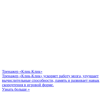
Тренажер «Клик-Клик»
Тренажер «Клик-Клик» ускоряет работу мозга, улучшает
вычислительные способности, память и развивает навык
скорочтения в игровой форме.
Узнать больше »