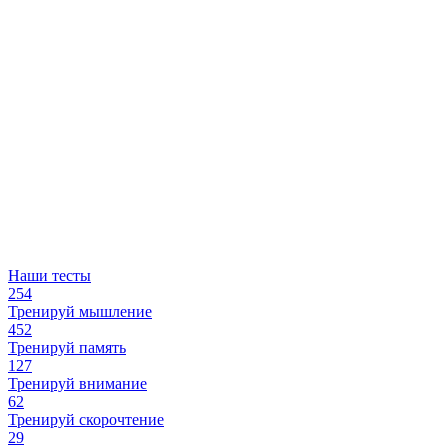
Наши тесты
254
Тренируй мышление
452
Тренируй память
127
Тренируй внимание
62
Тренируй скорочтение
29