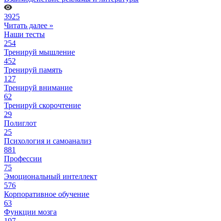
3925
Читать далее »
Наши тесты
254
Тренируй мышление
452
Тренируй память
127
Тренируй внимание
62
Тренируй скорочтение
29
Полиглот
25
Психология и самоанализ
881
Профессии
75
Эмоциональный интеллект
576
Корпоративное обучение
63
Функции мозга
197