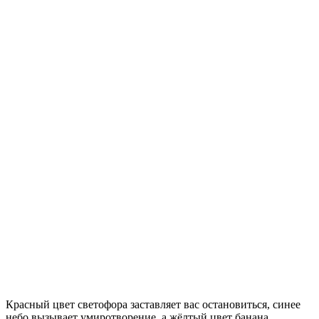
Красный цвет светофора заставляет вас остановиться, синее
небо вызывает умиротворение, а жёлтый цвет банана