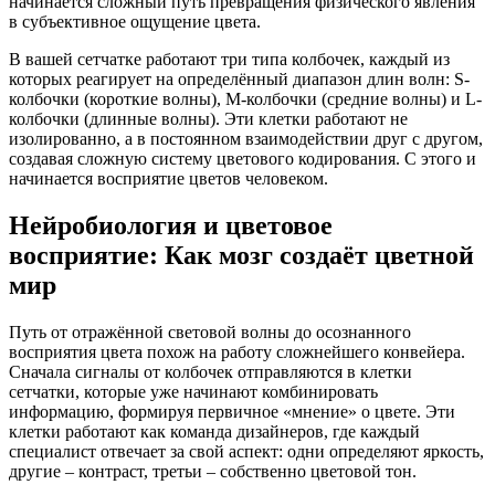
начинается сложный путь превращения физического явления
в субъективное ощущение цвета.
В вашей сетчатке работают три типа колбочек, каждый из
которых реагирует на определённый диапазон длин волн: S-
колбочки (короткие волны), M-колбочки (средние волны) и L-
колбочки (длинные волны). Эти клетки работают не
изолированно, а в постоянном взаимодействии друг с другом,
создавая сложную систему цветового кодирования. С этого и
начинается восприятие цветов человеком.
Нейробиология и цветовое
восприятие: Как мозг создаёт цветной
мир
Путь от отражённой световой волны до осознанного
восприятия цвета похож на работу сложнейшего конвейера.
Сначала сигналы от колбочек отправляются в клетки
сетчатки, которые уже начинают комбинировать
информацию, формируя первичное «мнение» о цвете. Эти
клетки работают как команда дизайнеров, где каждый
специалист отвечает за свой аспект: одни определяют яркость,
другие – контраст, третьи – собственно цветовой тон.