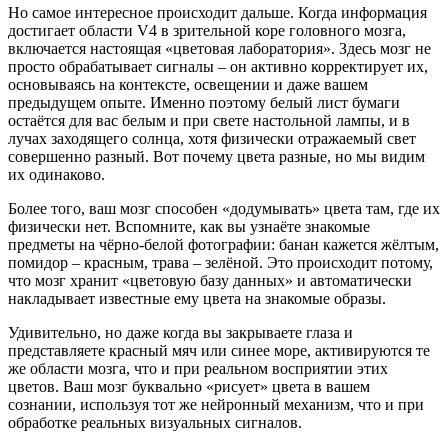
Но самое интересное происходит дальше. Когда информация
достигает области V4 в зрительной коре головного мозга,
включается настоящая «цветовая лаборатория». Здесь мозг не
просто обрабатывает сигналы – он активно корректирует их,
основываясь на контексте, освещении и даже вашем
предыдущем опыте. Именно поэтому белый лист бумаги
остаётся для вас белым и при свете настольной лампы, и в
лучах заходящего солнца, хотя физически отражаемый свет
совершенно разный. Вот почему цвета разные, но мы видим
их одинаково.
Более того, ваш мозг способен «додумывать» цвета там, где их
физически нет. Вспомните, как вы узнаёте знакомые
предметы на чёрно-белой фотографии: банан кажется жёлтым,
помидор – красным, трава – зелёной. Это происходит потому,
что мозг хранит «цветовую базу данных» и автоматически
накладывает известные ему цвета на знакомые образы.
Удивительно, но даже когда вы закрываете глаза и
представляете красный мяч или синее море, активируются те
же области мозга, что и при реальном восприятии этих
цветов. Ваш мозг буквально «рисует» цвета в вашем
сознании, используя тот же нейронный механизм, что и при
обработке реальных визуальных сигналов.