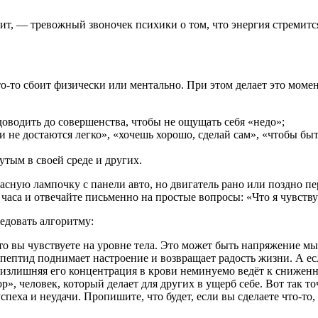
дит, — тревожный звоночек психики о том, что энергия стремитс
то-то сбоит физически или ментально. При этом делает это моме
доводить до совершенства, чтобы не ощущать себя «недо»;
 не достаются легко», «хочешь хорошо, сделай сам», «чтобы бы
утым в своей среде и других.
сную лампочку с панели авто, но двигатель рано или поздно пер
 часа и отвечайте письменно на простые вопросы: «Что я чувству
едовать алгоритму:
то вы чувствуете на уровне тела. Это может быть напряжение мы
пептид поднимает настроение и возвращает радость жизни. А есл
ак излишняя его концентрация в крови неминуемо ведёт к снижен
р», человек, который делает для других в ущерб себе. Вот так то
пеха и неудачи. Пропишите, что будет, если вы сделаете что-то, 