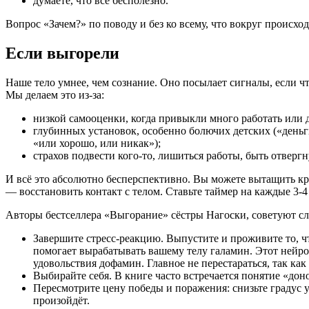
думаете, что всё бесполезно.
Вопрос «Зачем?» по поводу и без ко всему, что вокруг происхо
Если выгорели
Наше тело умнее, чем сознание. Оно посылает сигналы, если ч
Мы делаем это из-за:
низкой самооценки, когда привыкли много работать или 
глубинных установок, особенно болючих детских («деньги
«или хорошо, или никак»);
страхов подвести кого-то, лишиться работы, быть отвергн
И всё это абсолютно бесперспективно. Вы можете вытащить кра
— восстановить контакт с телом. Ставьте таймер на каждые 3-4
Авторы бестселлера «Выгорание» сёстры Нагоски, советуют сл
Завершите стресс-реакцию. Выпустите и проживите то, ч
помогает вырабатывать вашему телу галамин. Этот нейро
удовольствия дофамин. Главное не перестараться, так к
Выбирайте себя. В книге часто встречается понятие «доно
Пересмотрите цену победы и поражения: снизьте градус ус
произойдёт.