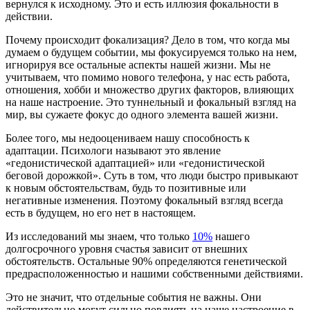
вернулся к исходному. Это и есть иллюзия фокальности в
действии.
Почему происходит фокализация? Дело в том, что когда мы
думаем о будущем событии, мы фокусируемся только на нем,
игнорируя все остальные аспекты нашей жизни. Мы не
учитываем, что помимо нового телефона, у нас есть работа,
отношения, хобби и множество других факторов, влияющих
на наше настроение. Это туннельный и фокальный взгляд на
мир, вы сужаете фокус до одного элемента вашей жизни.
Более того, мы недооцениваем нашу способность к
адаптации. Психологи называют это явление
«гедонистической адаптацией» или «гедонистической
беговой дорожкой». Суть в том, что люди быстро привыкают
к новым обстоятельствам, будь то позитивные или
негативные изменения. Поэтому фокальный взгляд всегда
есть в будущем, но его нет в настоящем.
Из исследований мы знаем, что только
10%
нашего
долгосрочного уровня счастья зависит от внешних
обстоятельств. Остальные 90% определяются генетической
предрасположенностью и нашими собственными действиями.
Это не значит, что отдельные события не важны. Они
действительно могут сильно повлиять на наше настроение в