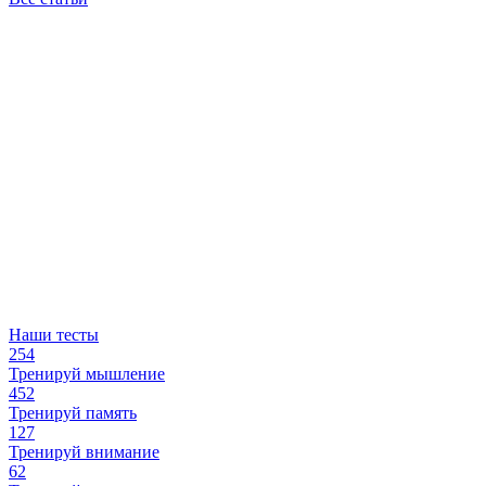
Наши тесты
254
Тренируй мышление
452
Тренируй память
127
Тренируй внимание
62