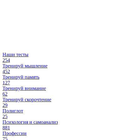
Наши тесты
254
Тренируй мышление
452
Тренируй память
127
Тренируй внимание
62
Тренируй скорочтение
29
Полиглот
25
Психология и самоанализ
881
Профессии
75