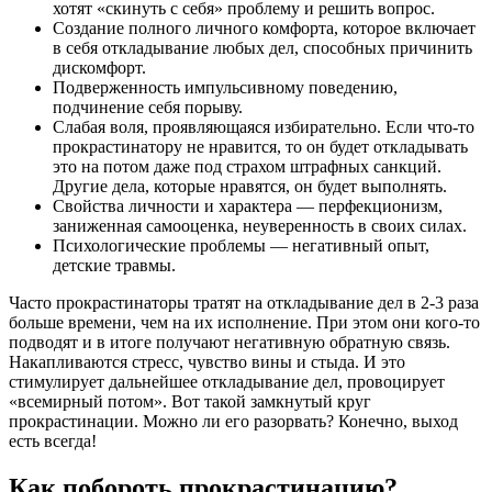
хотят «скинуть с себя» проблему и решить вопрос.
Создание полного личного комфорта, которое включает
в себя откладывание любых дел, способных причинить
дискомфорт.
Подверженность импульсивному поведению,
подчинение себя порыву.
Слабая воля, проявляющаяся избирательно. Если что-то
прокрастинатору не нравится, то он будет откладывать
это на потом даже под страхом штрафных санкций.
Другие дела, которые нравятся, он будет выполнять.
Свойства личности и характера — перфекционизм,
заниженная самооценка, неуверенность в своих силах.
Психологические проблемы — негативный опыт,
детские травмы.
Часто прокрастинаторы тратят на откладывание дел в 2-3 раза
больше времени, чем на их исполнение. При этом они кого-то
подводят и в итоге получают негативную обратную связь.
Накапливаются стресс, чувство вины и стыда. И это
стимулирует дальнейшее откладывание дел, провоцирует
«всемирный потом». Вот такой замкнутый круг
прокрастинации. Можно ли его разорвать? Конечно, выход
есть всегда!
Как побороть прокрастинацию?