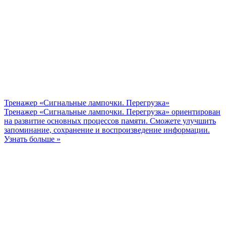
Тренажер «Сигнальные лампочки. Перегрузка»
Тренажер «Сигнальные лампочки. Перегрузка» ориентирован
на развитие основных процессов памяти. Сможете улучшить
запоминание, сохранение и воспроизведение информации.
Узнать больше »