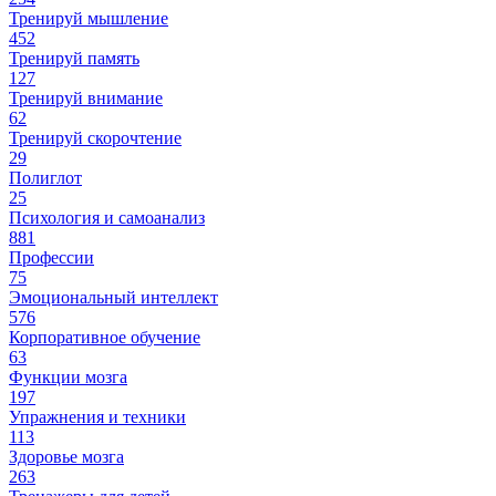
Тренируй мышление
452
Тренируй память
127
Тренируй внимание
62
Тренируй скорочтение
29
Полиглот
25
Психология и самоанализ
881
Профессии
75
Эмоциональный интеллект
576
Корпоративное обучение
63
Функции мозга
197
Упражнения и техники
113
Здоровье мозга
263