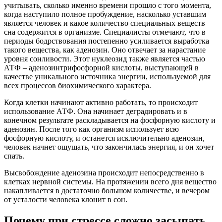
учитывать, сколько именно времени прошло с того момента,
когда наступило полное пробуждение, насколько уставшим
является человек и какое количество специальных веществ
сна содержится в организме. Специалисты отмечают, что в
периоды бодрствования постепенно усиливается выработка
такого вещества, как аденозин. Оно отвечает за нарастание
уровня сонливости. Этот нуклеозид также является частью
АТФ – аденозинтрифосфорной кислоты, выступающей в
качестве уникального источника энергии, используемой для
всех процессов биохимического характера.
Когда клетки начинают активно работать, то происходит
использование АТФ. Она начинает деградировать и в
конечном результате раскладывается на фосфорную кислоту и
аденозин. После того как организм использует всю
фосфорную кислоту, и останется исключительно аденозин,
человек начнет ощущать, что закончилась энергия, и он хочет
спать.
Высвобождение аденозина происходит непосредственно в
клетках нервной системы. На протяжении всего дня вещество
накапливается в достаточно большом количестве, и вечером
от усталости человека клонит в сон.
Почему при стрессе сложно засыпать