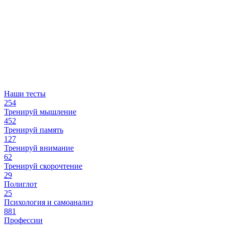
Наши тесты
254
Тренируй мышление
452
Тренируй память
127
Тренируй внимание
62
Тренируй скорочтение
29
Полиглот
25
Психология и самоанализ
881
Профессии