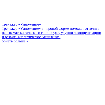
Тренажер «Умножение»
Тренажер «Умножение» в игровой форме поможет отточить
навык математического счета в уме, улучшить концентрацию
и развить аналитическое мышление.
Узнать больше »