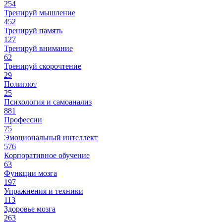
254
Тренируй мышление
452
Тренируй память
127
Тренируй внимание
62
Тренируй скорочтение
29
Полиглот
25
Психология и самоанализ
881
Профессии
75
Эмоциональный интеллект
576
Корпоративное обучение
63
Функции мозга
197
Упражнения и техники
113
Здоровье мозга
263