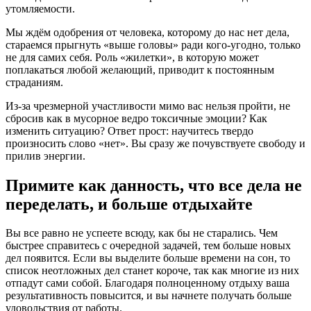
утомляемости.
Мы ждём одобрения от человека, которому до нас нет дела,
стараемся прыгнуть «выше головы» ради кого-угодно, только
не для самих себя. Роль «жилетки», в которую может
поплакаться любой желающий, приводит к постоянным
страданиям.
Из-за чрезмерной участливости мимо вас нельзя пройти, не
сбросив как в мусорное ведро токсичные эмоции? Как
изменить ситуацию? Ответ прост: научитесь твердо
произносить слово «нет». Вы сразу же почувствуете свободу и
прилив энергии.
Примите как данность, что все дела не
переделать, и больше отдыхайте
Вы все равно не успеете всюду, как бы не старались. Чем
быстрее справитесь с очередной задачей, тем больше новых
дел появится. Если вы выделите больше времени на сон, то
список неотложных дел станет короче, так как многие из них
отпадут сами собой. Благодаря полноценному отдыху ваша
результативность повысится, и вы начнете получать больше
удовольствия от работы.