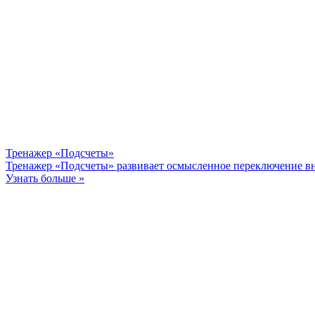
Тренажер «Подсчеты»
Тренажер «Подсчеты» развивает осмысленное переключение вни
Узнать больше »