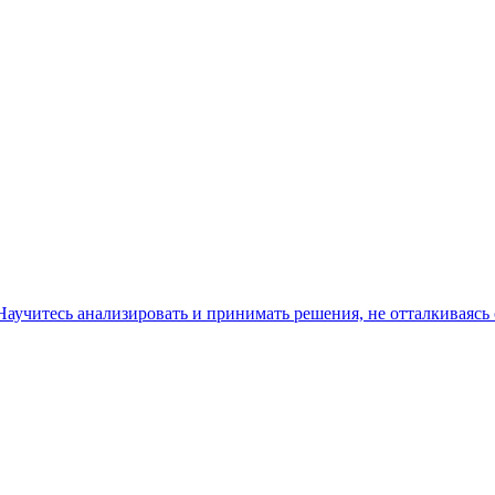
аучитесь анализировать и принимать решения, не отталкиваясь