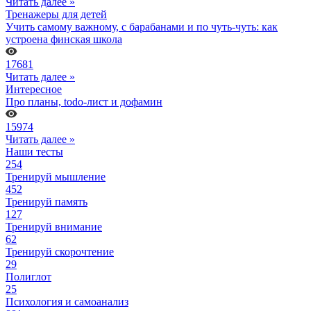
Читать далее »
Тренажеры для детей
Учить самому важному, с барабанами и по чуть-чуть: как
устроена финская школа
17681
Читать далее »
Интересное
Про планы, todo-лист и дофамин
15974
Читать далее »
Наши тесты
254
Тренируй мышление
452
Тренируй память
127
Тренируй внимание
62
Тренируй скорочтение
29
Полиглот
25
Психология и самоанализ