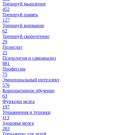
Тренируй мышление
452
Тренируй память
127
Тренируй внимание
62
Тренируй скорочтение
29
Полиглот
25
Психология и самоанализ
881
Профессии
75
Эмоциональный интеллект
576
Корпоративное обучение
63
Функции мозга
197
Упражнения и техники
113
Здоровье мозга
263
Тренажеры для детей