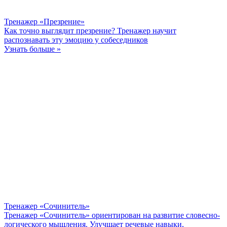
Тренажер «Презрение»
Как точно выглядит презрение? Тренажер научит
распознавать эту эмоцию у собеседников
Узнать больше »
Тренажер «Сочинитель»
Тренажер «Сочинитель» ориентирован на развитие словесно-
логического мышления. Улучшает речевые навыки,