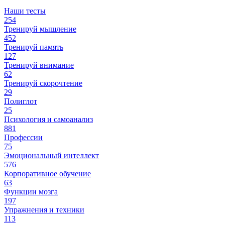
Наши тесты
254
Тренируй мышление
452
Тренируй память
127
Тренируй внимание
62
Тренируй скорочтение
29
Полиглот
25
Психология и самоанализ
881
Профессии
75
Эмоциональный интеллект
576
Корпоративное обучение
63
Функции мозга
197
Упражнения и техники
113