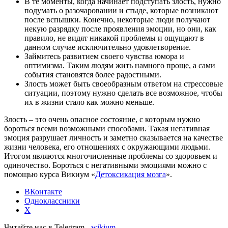
В те моменты, когда начинает подступать злость, нужно
подумать о разочаровании и стыде, которые возникают
после вспышки. Конечно, некоторые люди получают
некую разрядку после проявления эмоции, но они, как
правило, не видят никакой проблемы и ощущают в
данном случае исключительно удовлетворение.
Займитесь развитием своего чувства юмора и
оптимизма. Таким людям жить намного проще, а сами
события становятся более радостными.
Злость может быть своеобразным ответом на стрессовые
ситуации, поэтому нужно сделать все возможное, чтобы
их в жизни стало как можно меньше.
Злость – это очень опасное состояние, с которым нужно
бороться всеми возможными способами. Такая негативная
эмоция разрушает личность и заметно сказывается на качестве
жизни человека, его отношениях с окружающими людьми.
Итогом являются многочисленные проблемы со здоровьем и
одиночество. Бороться с негативными эмоциями можно с
помощью курса Викиум «
Детоксикация мозга
».
ВКонтакте
Одноклассники
X
Читайте нас в Telegram -
wikium