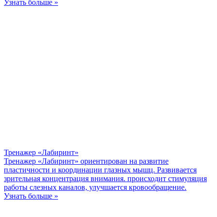
Узнать больше »
Тренажер «Лабиринт»
Тренажер «Лабиринт» ориентирован на развитие
пластичности и координации глазных мышц. Развивается
зрительная концентрация внимания. происходит стимуляция
работы слезных каналов, улучшается кровообращение.
Узнать больше »