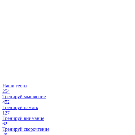
Наши тесты
254
Тренируй мышление
452
Тренируй память
127
Тренируй внимание
62
Тренируй скорочтение
29