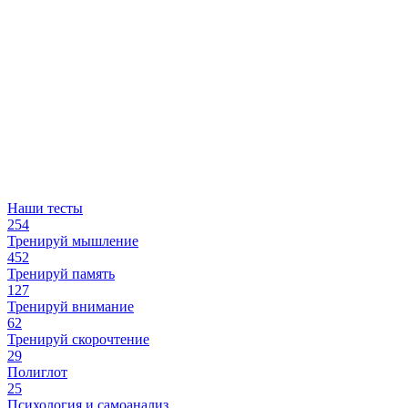
Наши тесты
254
Тренируй мышление
452
Тренируй память
127
Тренируй внимание
62
Тренируй скорочтение
29
Полиглот
25
Психология и самоанализ