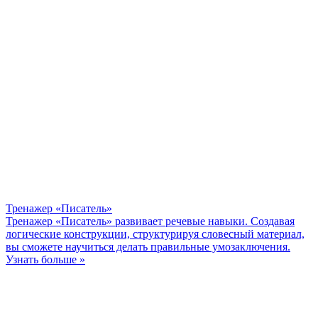
Тренажер «Писатель»
Тренажер «Писатель» развивает речевые навыки. Создавая
логические конструкции, структурируя словесный материал,
вы сможете научиться делать правильные умозаключения.
Узнать больше »