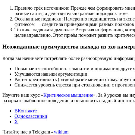
Правило трёх источников: Прежде чем формировать мнени
разные сайты, а действительно разные подходы к теме.
Осознанные подписки: Намеренно подпишитесь на экспер
фитнесом — следите за приверженцами разных подходов к
Техника «адвоката дьявола»: Встречая информацию, кото
целенаправленно. Этот приём поможет развить критичес
Неожиданные преимущества выхода из эхо камер
Когда вы начинаете потреблять более разнообразную информац
Повышается способность к эмпатии и пониманию других 
Улучшаются навыки аргументации
Растёт креативность (разнообразие мнений стимулирует 
Снижается уровень стресса при столкновении с против
Изучите наш курс «
Критическое мышление
». За 9 уроков вы 
разорвать шаблонное поведение и остановить стадный инстинкт
ВКонтакте
Одноклассники
X
Читайте нас в Telegram -
wikium