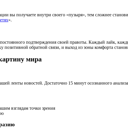
ции вы получаете внутри своего «пузыря», тем сложнее станови
етях
».
 постоянного подтверждения своей правоты. Каждый лайк, кажд
у позитивной обратной связи, и выход из зоны комфорта станов
картину мира
ей ленты новостей. Достаточно 15 минут осознанного анализа 
вашим взглядам точки зрения
ию
бразию