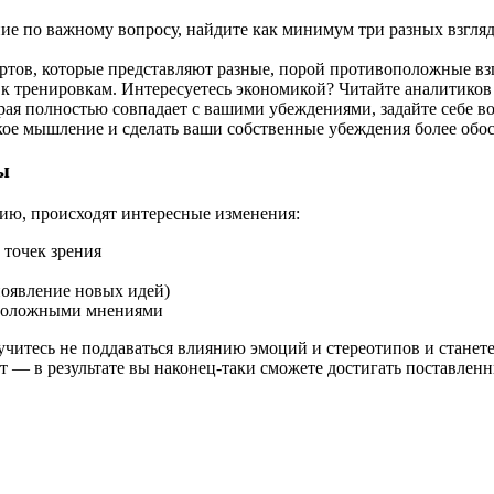
е по важному вопросу, найдите как минимум три разных взгляд
тов, которые представляют разные, порой противоположные взгл
 тренировкам. Интересуетесь экономикой? Читайте аналитиков 
рая полностью совпадает с вашими убеждениями, задайте себе 
кое мышление и сделать ваши собственные убеждения более об
ы
ию, происходят интересные изменения:
точек зрения
появление новых идей)
оположными мнениями
научитесь не поддаваться влиянию эмоций и стереотипов и стан
 — в результате вы наконец-таки сможете достигать поставленны