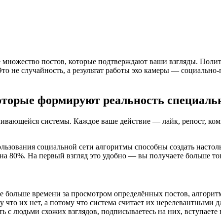
те множество постов, которые подтверждают ваши взгляды. Пол
Это не случайность, а результат работы эхо камеры — социально
которые формируют реальность специальн
ливающейся системы. Каждое ваше действие — лайк, репост, ком
льзования социальной сети алгоритмы способны создать настол
а 80%. На первый взгляд это удобно — вы получаете больше того
е больше времени за просмотром определённых постов, алгорит
что их нет, а потому что система считает их нерелевантными дл
 с людьми схожих взглядов, подписываетесь на них, вступаете 