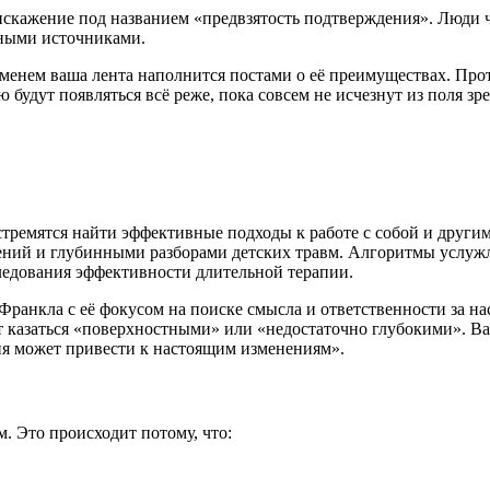
скажение под названием «предвзятость подтверждения». Люди ч
жными источниками.
ременем ваша лента наполнится постами о её преимуществах. П
будут появляться всё реже, пока совсем не исчезнут из поля зре
стремятся найти эффективные подходы к работе с собой и други
дений и глубинными разборами детских травм. Алгоритмы услу
ледования эффективности длительной терапии.
ранкла с её фокусом на поиске смысла и ответственности за на
казаться «поверхностными» или «недостаточно глубокими». Ва
ия может привести к настоящим изменениям».
. Это происходит потому, что: