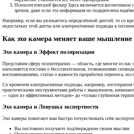
Психологический фильтр Здесь включается когнитивное и
зрения, даже если эта информация не подкреплена надё
Например, если вы увлекаетесь определённой диетой, то со в
недостатках этой диеты или альтернативные подходы к питанию 
Как эхо камера меняет ваше мышление
Эхо камера и Эффект поляризации
Представим сферу психотерапии — область, где многие из вас 
наполняется постами о бессознательном, толкованиями снови
воспоминаниями, статьи о важности проработки переноса, исс
Со временем альтернативные подходы, например, логотерапия Ф
практическими инструментами работы с мышлением, начинают 
— один из эффективных методов» до «только глубинная терап
Эхо камера и Ловушка экспертности
Эхо камеры помогают вам быстро почувствовать себя экспертом
Вы постоянно получаете подтверждение своим мыслям
Окружающие разделяют ваше мнение