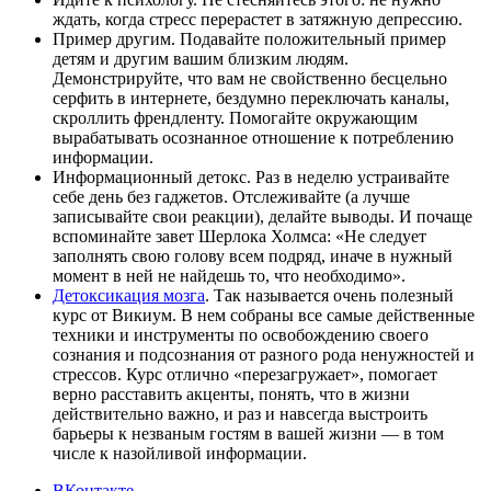
ждать, когда стресс перерастет в затяжную депрессию.
Пример другим. Подавайте положительный пример
детям и другим вашим близким людям.
Демонстрируйте, что вам не свойственно бесцельно
серфить в интернете, бездумно переключать каналы,
скроллить френдленту. Помогайте окружающим
вырабатывать осознанное отношение к потреблению
информации.
Информационный детокс. Раз в неделю устраивайте
себе день без гаджетов. Отслеживайте (а лучше
записывайте свои реакции), делайте выводы. И почаще
вспоминайте завет Шерлока Холмса: «Не следует
заполнять свою голову всем подряд, иначе в нужный
момент в ней не найдешь то, что необходимо».
Детоксикация мозга
. Так называется очень полезный
курс от Викиум. В нем собраны все самые действенные
техники и инструменты по освобождению своего
сознания и подсознания от разного рода ненужностей и
стрессов. Курс отлично «перезагружает», помогает
верно расставить акценты, понять, что в жизни
действительно важно, и раз и навсегда выстроить
барьеры к незваным гостям в вашей жизни — в том
числе к назойливой информации.
ВКонтакте