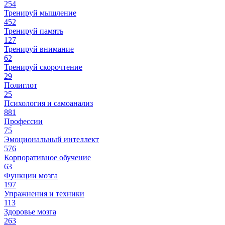
254
Тренируй мышление
452
Тренируй память
127
Тренируй внимание
62
Тренируй скорочтение
29
Полиглот
25
Психология и самоанализ
881
Профессии
75
Эмоциональный интеллект
576
Корпоративное обучение
63
Функции мозга
197
Упражнения и техники
113
Здоровье мозга
263