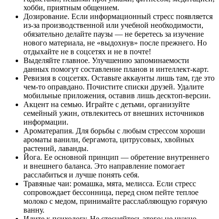
хобби, приятным общением.
Дозирование. Если информационный стресс появляется
из-за производственной или учебной необходимости,
обязательно делайте паузы — не беретесь за изучение
нового материала, не «выдохнув» после прежнего. Но
отдыхайте не в соцсетях и не в почте!
Выделяйте главное. Улучшению запоминаемости
данных помогут составление планов и интеллект-карт.
Ревизия в соцсетях. Оставьте аккаунты лишь там, где это
чем-то оправдано. Почистите списки друзей. Удалите
мобильные приложения, оставив лишь десктоп-версии.
Акцент на семью. Играйте с детьми, организуйте
семейный ужин, отвлекитесь от внешних источников
информации.
Ароматерапия. Для борьбы с любым стрессом хороши
ароматы ванили, бергамота, цитрусовых, хвойных
растений, лаванды.
Йога. Ее основной принцип — обретение внутреннего
и внешнего баланса. Это направление помогает
расслабиться и лучше понять себя.
Травяные чаи: ромашка, мята, мелисса. Если стресс
сопровождает бессонница, перед сном пейте теплое
молоко с медом, принимайте расслабляющую горячую
ванну.
Идите к психологу. Не стесняйтесь этого: не нужно