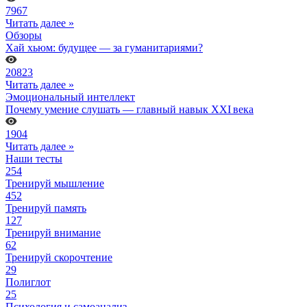
7967
Читать далее »
Обзоры
Хай хьюм: будущее — за гуманитариями?
20823
Читать далее »
Эмоциональный интеллект
Почему умение слушать — главный навык XXI века
1904
Читать далее »
Наши тесты
254
Тренируй мышление
452
Тренируй память
127
Тренируй внимание
62
Тренируй скорочтение
29
Полиглот
25
Психология и самоанализ