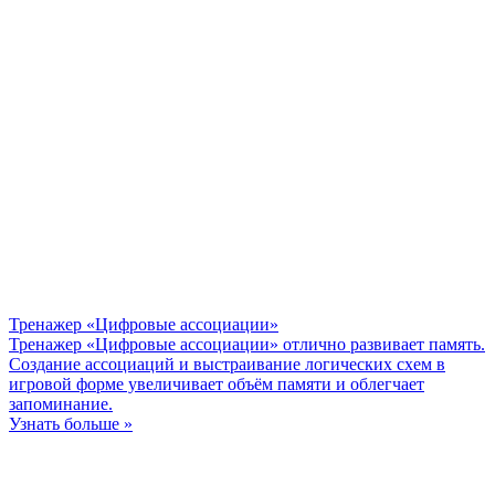
Тренажер «Цифровые ассоциации»
Тренажер «Цифровые ассоциации» отлично развивает память.
Создание ассоциаций и выстраивание логических схем в
игровой форме увеличивает объём памяти и облегчает
запоминание.
Узнать больше »