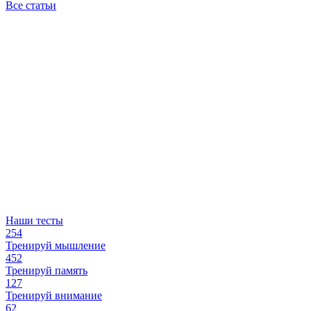
Все статьи
Наши тесты
254
Тренируй мышление
452
Тренируй память
127
Тренируй внимание
62