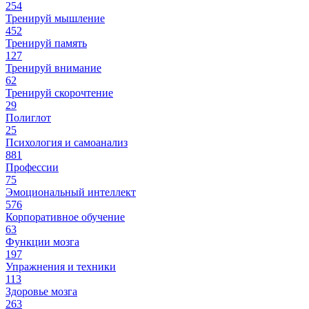
254
Тренируй мышление
452
Тренируй память
127
Тренируй внимание
62
Тренируй скорочтение
29
Полиглот
25
Психология и самоанализ
881
Профессии
75
Эмоциональный интеллект
576
Корпоративное обучение
63
Функции мозга
197
Упражнения и техники
113
Здоровье мозга
263