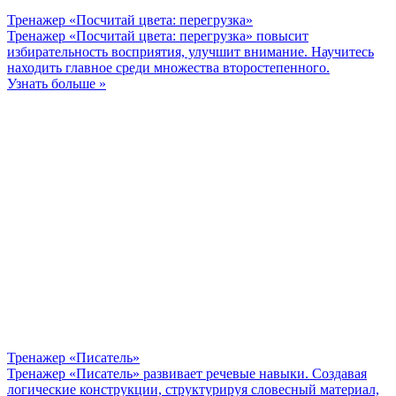
Тренажер «Посчитай цвета: перегрузка»
Тренажер «Посчитай цвета: перегрузка» повысит
избирательность восприятия, улучшит внимание. Научитесь
находить главное среди множества второстепенного.
Узнать больше »
Тренажер «Писатель»
Тренажер «Писатель» развивает речевые навыки. Создавая
логические конструкции, структурируя словесный материал,