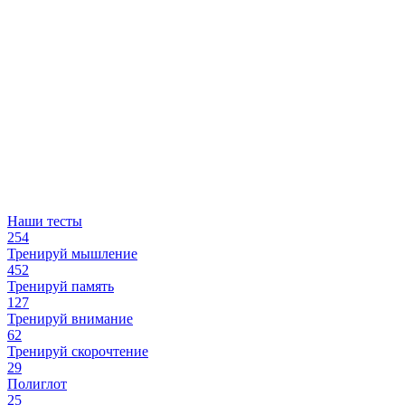
Наши тесты
254
Тренируй мышление
452
Тренируй память
127
Тренируй внимание
62
Тренируй скорочтение
29
Полиглот
25