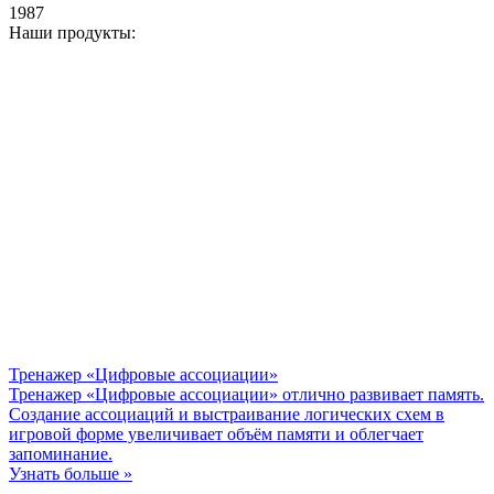
1987
Наши продукты:
Тренажер «Цифровые ассоциации»
Тренажер «Цифровые ассоциации» отлично развивает память.
Создание ассоциаций и выстраивание логических схем в
игровой форме увеличивает объём памяти и облегчает
запоминание.
Узнать больше »