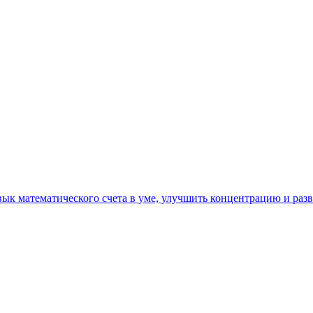
ык математического счета в уме, улучшить концентрацию и раз