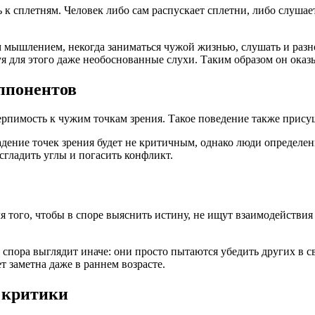
 сплетням. Человек либо сам распускает сплетни, либо слушает
 мышлением, некогда заниматься чужой жизнью, слушать и разн
я для этого даже необоснованные слухи. Таким образом он оказы
ппонентов
ерпимость к чужим точкам зрения. Такое поведение также прис
дение точек зрения будет не критичным, однако люди определенн
 сгладить углы и погасить конфликт.
 того, чтобы в споре выяснить истину, не ищут взаимодействия
спора выглядит иначе: они просто пытаются убедить других в св
 заметна даже в раннем возрасте.
 критики