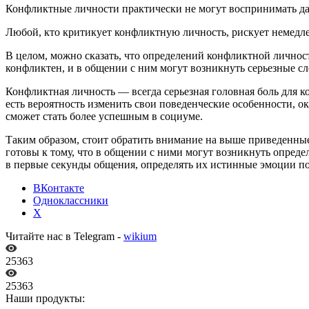
Конфликтные личности практически не могут воспринимать даж
Любой, кто критикует конфликтную личность, рискует немедлен
В целом, можно сказать, что определений конфликтной личнос
конфликтен, и в общении с ним могут возникнуть серьезные с
Конфликтная личность — всегда серьезная головная боль для кол
есть вероятность изменить свои поведенческие особенности, ок
сможет стать более успешным в социуме.
Таким образом, стоит обратить внимание на выше приведенные
готовы к тому, что в общении с ними могут возникнуть опред
в первые секунды общения, определять их истинные эмоции п
ВКонтакте
Одноклассники
X
Читайте нас в Telegram -
wikium
25363
25363
Наши продукты: