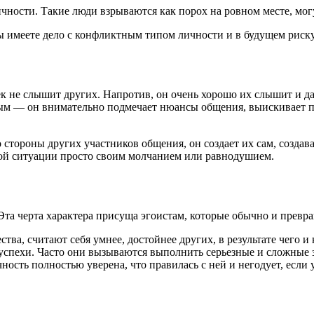
ости. Такие люди взрываются как порох на ровном месте, могу 
вы имеете дело с конфликтным типом личности и в будущем риску
век не слышит других. Напротив, он очень хорошо их слышит и да
емым — он внимательно подмечает нюансы общения, выискивает 
о стороны других участников общения, он создает их сам, созда
ной ситуации просто своим молчанием или равнодушием.
Эта черта характера присуща эгоистам, которые обычно и превр
ства, считают себя умнее, достойнее других, в результате чег
успехи. Часто они вызываются выполнить серьезные и сложные з
чность полностью уверена, что правилась с ней и негодует, если