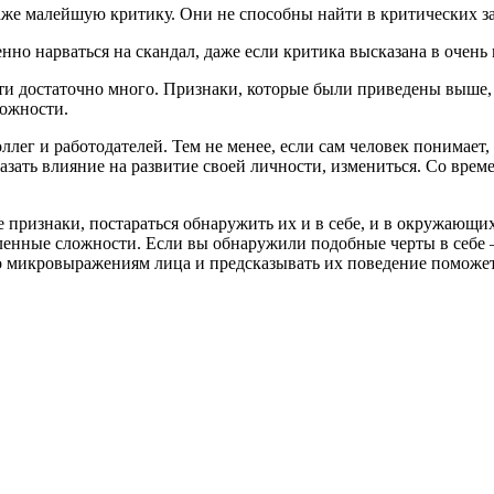
е малейшую критику. Они не способны найти в критических зам
но нарваться на скандал, даже если критика высказана в очень
ти достаточно много. Признаки, которые были приведены выше, 
ложности.
лег и работодателей. Тем не менее, если сам человек понимает, 
азать влияние на развитие своей личности, измениться. Со врем
 признаки, постараться обнаружить их и в себе, и в окружающих
еленные сложности. Если вы обнаружили подобные черты в себе
о микровыражениям лица и предсказывать их поведение поможе