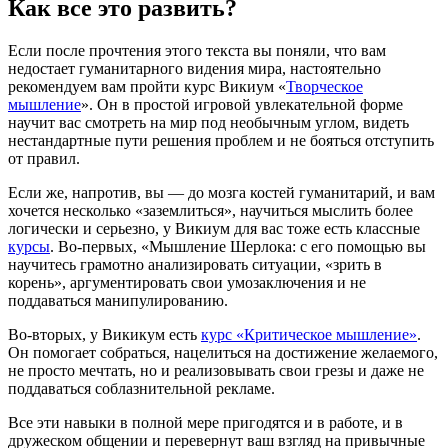
Как все это развить?
Если после прочтения этого текста вы поняли, что вам
недостает гуманитарного видения мира, настоятельно
рекомендуем вам пройти курс Викиум «
Творческое
мышление
». Он в простой игровой увлекательной форме
научит вас смотреть на мир под необычным углом, видеть
нестандартные пути решения проблем и не бояться отступить
от правил.
Если же, напротив, вы — до мозга костей гуманитарий, и вам
хочется несколько «заземлиться», научиться мыслить более
логически и серьезно, у Викиум для вас тоже есть классные
курсы
. Во-первых, «Мышление Шерлока: с его помощью вы
научитесь грамотно анализировать ситуации, «зрить в
корень», аргументировать свои умозаключения и не
поддаваться манипулированию.
Во-вторых, у Викикум есть
курс «Критическое мышление»
.
Он помогает собраться, нацелиться на достижение желаемого,
не просто мечтать, но и реализовывать свои грезы и даже не
поддаваться соблазнительной рекламе.
Все эти навыки в полной мере пригодятся и в работе, и в
дружеском общении и перевернут ваш взгляд на привычные