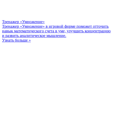
Тренажер «Умножение»
Тренажер «Умножение» в игровой форме поможет отточить
навык математического счета в уме, улучшить концентрацию
и развить аналитическое мышление.
Узнать больше »