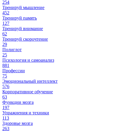
254
Тренируй мышление
452
Тренируй память
127
Тренируй внимание
62
Тренируй скорочтение
29
Полиглот
25
Психология и самоанализ
881
Профессии
75
Эмоциональный интеллект
576
Корпоративное обучение
63
Функции мозга
197
Упражнения и техники
113
Здоровье мозга
263