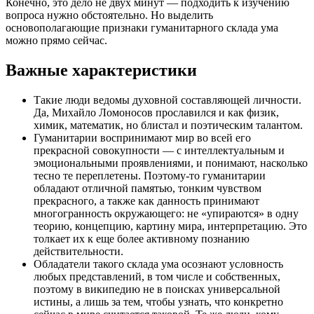
Конечно, это дело не двух минут — подходить к изучению
вопроса нужно обстоятельно. Но выделить
основополагающие признаки гуманитарного склада ума
можно прямо сейчас.
Важные характеристики
Такие люди ведомы духовной составляющей личности.
Да, Михайло Ломоносов прославился и как физик,
химик, математик, но блистал и поэтическим талантом.
Гуманитарии воспринимают мир во всей его
прекрасной совокупности — с интеллектуальным и
эмоциональными проявлениями, и понимают, насколько
тесно те переплетены. Поэтому-то гуманитарии
обладают отличной памятью, тонким чувством
прекрасного, а также как данность принимают
многогранность окружающего: не «упираются» в одну
теорию, концепцию, картину мира, интерпретацию. Это
толкает их к еще более активному познанию
действительности.
Обладатели такого склада ума осознают условность
любых представлений, в том числе и собственных,
поэтому в википедию не в поисках универсальной
истины, а лишь за тем, чтобы узнать, что конкретно