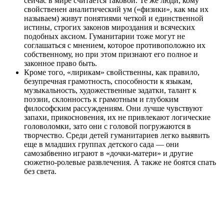
сейчас в мире считается таковой. Те же люди, кому
свойственен аналитический ум («физики», как мы их
называем) живут понятиями четкой и единственной
истины, строгих законов мироздания и всяческих
подобных аксиом. Гуманитарии тоже могут не
соглашаться с мнением, которое противоположно их
собственному, но при этом признают его полное и
законное право быть.
Кроме того, «лирикам» свойственны, как правило,
безупречная грамотность, способности к языкам,
музыкальность, художественные задатки, талант к
поэзии, склонность к грамотным и глубоким
философским рассуждениям. Они лучше чувствуют
запахи, прикосновения, их не привлекают логические
головоломки, зато они с головой погружаются в
творчество. Среди детей гуманитариев легко выявить
еще в младших группах детского сада — они
самозабвенно играют в «дочки-матери» и другие
сюжетно-ролевые развлечения. А также не боятся спать
без света.