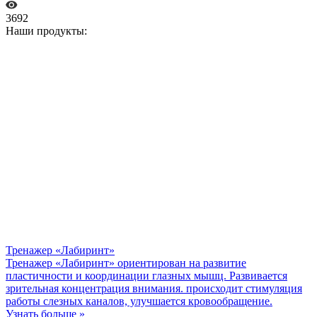
3692
Наши продукты:
Тренажер «Лабиринт»
Тренажер «Лабиринт» ориентирован на развитие
пластичности и координации глазных мышц. Развивается
зрительная концентрация внимания. происходит стимуляция
работы слезных каналов, улучшается кровообращение.
Узнать больше »