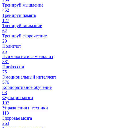
Тренируй мышление
452
Тренируй память
127
Тренируй внимание
62
Тренируй скорочтение
29
Полиглот
25
Психология и самоанализ
881
Профессии
75
Эмоциональный интеллект
576
Корпоративное обучение
63
Функции мозга
197
Упражнения и техники
113
Здоровье мозга
263