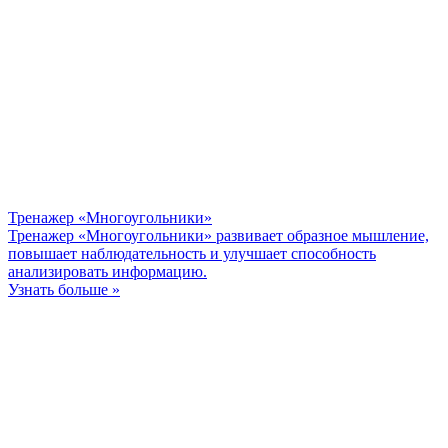
Тренажер «Многоугольники»
Тренажер «Многоугольники» развивает образное мышление,
повышает наблюдательность и улучшает способность
анализировать информацию.
Узнать больше »