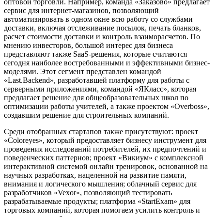
оптовой торговли. Например, команда «Заказово» предлагает
сервис для интернет-магазинов, позволяющий
автоматизировать в одном окне всю работу со службами
доставки, включая отслеживание посылок, печать бланков,
расчет стоимости доставки и контроль взаиморасчетов. По
мнению инвесторов, большой интерес для бизнеса
представляют также SaaS-решения, которые считаются
сегодня наиболее востребованными и эффективными бизнес-
моделями. Этот сегмент представлен командой
«Last.Backend», разработавшей платформу для работы с
серверными приложениями, командой «ЯКласс», которая
предлагает решение для общеобразовательных школ по
оптимизации работы учителей, а также проектом «Overboss»,
создавшим решение для строительных компаний.
Среди отобранных стартапов также присутствуют: проект
«Coloreyes», который предоставляет бизнесу инструмент для
проведения исследований потребителей, их предпочтений и
поведенческих паттернов; проект «Викиум» с комплексной
интерактивной системой онлайн тренировок, основанной на
научных разработках, нацеленной на развитие памяти,
внимания и логического мышления; облачный сервис для
разработчиков «Vexor», позволяющий тестировать
разрабатываемые продукты; платформа «StartExam» для
торговых компаний, которая помогаем усилить контроль и