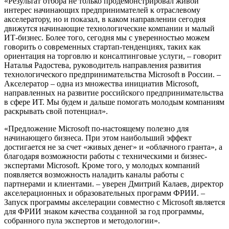
«Результат отбора не только продемонстрировал живой
интерес начинающих предпринимателей к отраслевому
акселератору, но и показал, в каком направлении сегодня
движутся начинающие технологические компании и малый
ИТ-бизнес. Более того, сегодня мы с уверенностью можем
говорить о современных стартап-тенденциях, таких как
ориентация на торговлю и консалтинговые услуги, – говорит
Наталья Радостева, руководитель направления развития
технологического предпринимательства Microsoft в России. –
Акселератор – одна из множества инициатив Microsoft,
направленных на развитие российского предпринимательства
в сфере ИТ. Мы будем и дальше помогать молодым компаниям
раскрывать свой потенциал».
«Предложение Microsoft по-настоящему полезно для
начинающего бизнеса. При этом наибольший эффект
достигается не за счет «живых денег» и «облачного гранта», а
благодаря возможности работы с техническими и бизнес-
экспертами Microsoft. Кроме того, у молодых компаний
появляется возможность наладить каналы работы с
партнерами и клиентами. – уверен Дмитрий Калаев, директор
акселерационных и образовательных программ ФРИИ. –
Запуск программы акселерации совместно с Microsoft является
для ФРИИ знаком качества созданной за год программы,
собранного пула экспертов и методологии».