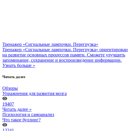
Тренажер «Сигнальные лампочки. Перегрузка»
Тренажер «Сигнальные лампочки. Перегрузка» ориентирован
на развитие основных процессов памяти. Сможете улучшить
запоминание, сохранение и воспроизведение информации.
Узнать больше »
Читать далее
Обзоры
Упражнения для развития мозга
19407
Читать далее »
Психология и самоанализ
Что такое буллинг?
13241