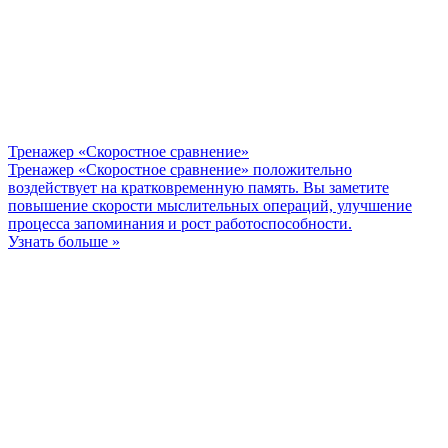
Тренажер «Скоростное сравнение»
Тренажер «Скоростное сравнение» положительно
воздействует на кратковременную память. Вы заметите
повышение скорости мыслительных операций, улучшение
процесса запоминания и рост работоспособности.
Узнать больше »