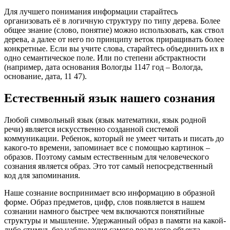
Для лучшего понимания информации старайтесь
организовать её в логичную структуру по типу дерева. Более
общее знание (слово, понятие) можно использовать, как ствол
дерева, а далее от него по принципу веток приращивать более
конкретные. Если вы учите слова, старайтесь объединить их в
одно семантическое поле. Или по степени абстрактности
(например, дата основания Вологды 1147 год – Вологда,
основание, дата, 11 47).
Естественный язык нашего сознания
Любой символьный язык (язык математики, язык родной
речи) является искусственно созданной системой
коммуникации. Ребенок, который не умеет читать и писать до
какого-то времени, запоминает все с помощью картинок –
образов. Поэтому самым естественным для человеческого
сознания является образ. Это тот самый непосредственный
код для запоминания.
Наше сознание воспринимает всю информацию в образной
форме. Образ предметов, цифр, слов появляется в нашем
сознании намного быстрее чем включаются понятийные
структуры и мышление. Удержанный образ в памяти на какой-
либо стимул, без наблюдения самого реального объекта