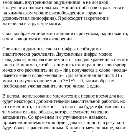
эмоциями, внутренними ощущениями, а не логикой.
Получения положительных эмоций от образов отражается и
на химическом уровне высвобождением гормона
удовольствия (эндорфина). Происходит закрепление
материала в структуре мозга.
Свое воображение можно дополнить рисунком, нарисовав то,
о чем говориться в стихотворении.
Сложные и длинные слова и цифры необходимо
аналитически расчленять. Двухзначные цифры можно
складывать, получая новое число – код для хранения в памяти
числа. Например, чтобы запомнить иностранное слово spring
можно его расчленить на sp – ring получается в слове «весна»
имеется ещё и слово «кольцо». Для запоминания числа 315
можно получить новое число 3+1+5 = 9, таким образом
необходимо уже запомнить не три числа, а одно.
В целом, использование мнемотехник первое время для вас
будет некоторой дополнительной мыслительной работой, но
это именно то, что нужно — в итоге вы будете формировать
те мыслительные образы, которые сможете успешно
запоминать. Со временем и с улучшением навыков,
применение мнемотехник будет даваться просто, а результат
будет более гарантированным. Как мы отмечали выше, залог