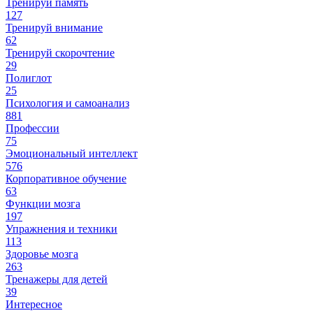
Тренируй память
127
Тренируй внимание
62
Тренируй скорочтение
29
Полиглот
25
Психология и самоанализ
881
Профессии
75
Эмоциональный интеллект
576
Корпоративное обучение
63
Функции мозга
197
Упражнения и техники
113
Здоровье мозга
263
Тренажеры для детей
39
Интересное