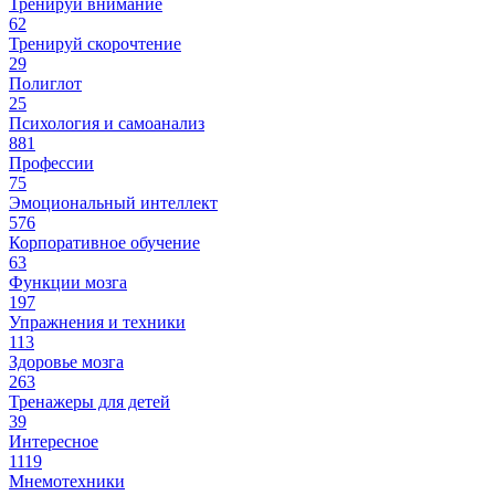
Тренируй внимание
62
Тренируй скорочтение
29
Полиглот
25
Психология и самоанализ
881
Профессии
75
Эмоциональный интеллект
576
Корпоративное обучение
63
Функции мозга
197
Упражнения и техники
113
Здоровье мозга
263
Тренажеры для детей
39
Интересное
1119
Мнемотехники