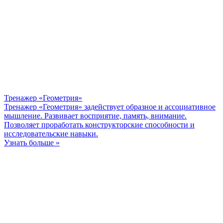
Тренажер «Геометрия»
Тренажер «Геометрия» задействует образное и ассоциативное
мышление. Развивает восприятие, память, внимание.
Позволяет проработать конструкторские способности и
исследовательские навыки.
Узнать больше »