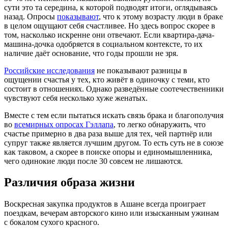
сути это та середина, к которой подводят итоги, оглядываясь
назад. Опросы
показывают
, что к этому возрасту люди в браке
в целом ощущают себя счастливее. Но здесь вопрос скорее в
том, насколько искренне они отвечают. Если квартира-дача-
машина-дочка одобряется в социальном контексте, то их
наличие даёт основание, что годы прошли не зря.
Российские исследования
не показывают разницы в
ощущении счастья у тех, кто живёт в одиночку с теми, кто
состоит в отношениях. Однако разведённые соотечественники
чувствуют себя несколько хуже женатых.
Вместе с тем если пытаться искать связь брака и благополучия
во
всемирных опросах Гэллапа
, то легко обнаружить, что
счастье примерно в два раза выше для тех, чей партнёр или
супруг также является лучшим другом. То есть суть не в союзе
как таковом, а скорее в поиске опоры и единомышленника,
чего одинокие люди после 30 совсем не лишаются.
Различия образа жизни
Воскресная закупка продуктов в Ашане всегда проиграет
поездкам, вечерам авторского кино или изысканным ужинам
с бокалом сухого красного.