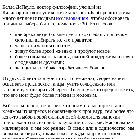
Белла ДеПауло, доктор философии, ученый из
Калифорнийского университета в Санта-Барбаре посвятила
много лет лонгитюдным
исследованиям
, чтобы обосновать
причины выбора быть одному после 30. Из плюсов:
вне брака люди больше ценят свою работу и в целом
склонны выбирать то, что нравится;
чаще занимаются спортом;
живут более яркой жизнью и пробуют новое;
более социально активны, охотней поддерживают связь
с родными и друзьями;
женщины вне брака зарабатывают больше.
Из двух 30-летних друзей тот, что не женат, скорее начнёт
осваивать ирландские танцы, учить сольфеджио или
запланирует покорить Эверест. То есть можно предположить,
что его мозг будет более гибким и молодым.
Всё это, конечно, не значит, что штамп в паспорте станет
клеймом из запретов и обязательных процедур, тем более что
кого-то выбор новой силиконовой формы для выпечки
привлекает сильней любых купаний с акулами. Нас больше 8
миллиардов, и мы все разные. В семье или в одиночестве, мы
вольны выбирать, какими быть и куда направить фокус