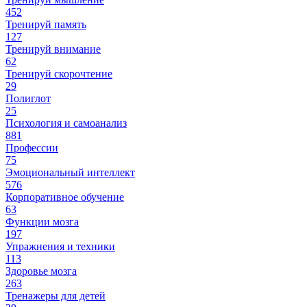
452
Тренируй память
127
Тренируй внимание
62
Тренируй скорочтение
29
Полиглот
25
Психология и самоанализ
881
Профессии
75
Эмоциональный интеллект
576
Корпоративное обучение
63
Функции мозга
197
Упражнения и техники
113
Здоровье мозга
263
Тренажеры для детей