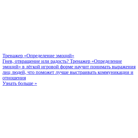
Тренажер «Определение эмоций»
Гнев, отвращение или радость? Тренажер «Определение
эмоций» в лёгкой игровой форме научит понимать выражения
лиц людей, что поможет лучше выстраивать коммуникации и
отношения
Узнать больше »