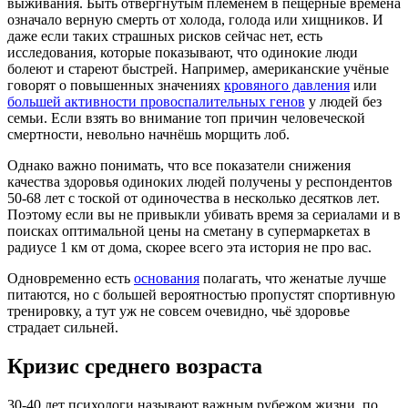
выживания. Быть отвергнутым племенем в пещерные времена
означало верную смерть от холода, голода или хищников. И
даже если таких страшных рисков сейчас нет, есть
исследования, которые показывают, что одинокие люди
болеют и стареют быстрей. Например, американские учёные
говорят о повышенных значениях
кровяного давления
или
большей активности провоспалительных генов
у людей без
семьи. Если взять во внимание топ причин человеческой
смертности, невольно начнёшь морщить лоб.
Однако важно понимать, что все показатели снижения
качества здоровья одиноких людей получены у респондентов
50-68 лет с тоской от одиночества в несколько десятков лет.
Поэтому если вы не привыкли убивать время за сериалами и в
поисках оптимальной цены на сметану в супермаркетах в
радиусе 1 км от дома, скорее всего эта история не про вас.
Одновременно есть
основания
полагать, что женатые лучше
питаются, но с большей вероятностью пропустят спортивную
тренировку, а тут уж не совсем очевидно, чьё здоровье
страдает сильней.
Кризис среднего возраста
30-40 лет психологи называют важным рубежом жизни, по