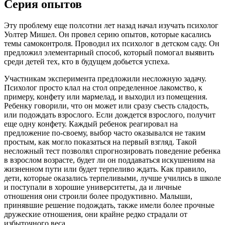
Серия опытов
Эту проблему еще полсотни лет назад начал изучать психолог
Уолтер Мишел. Он провел серию опытов, которые касались
темы самоконтроля. Проводил их психолог в детском саду. Он
предложил элементарный способ, который помогал выявить
среди детей тех, кто в будущем добьется успеха.
Участникам эксперимента предложили несложную задачу.
Психолог просто клал на стол определенное лакомство, к
примеру, конфету или мармелад, и выходил из помещения.
Ребенку говорили, что он может или сразу съесть сладость,
или подождать взрослого. Если дождется взрослого, получит
еще одну конфету. Каждый ребенок реагировал на
предложение по-своему, выбор часто оказывался не таким
простым, как могло показаться на первый взгляд. Такой
несложный тест позволял спрогнозировать поведение ребенка
в взрослом возрасте, будет ли он поддаваться искушениям на
жизненном пути или будет терпеливо ждать. Как правило,
дети, которые оказались терпеливыми, лучше учились в школе
и поступали в хорошие университеты, да и личные
отношения они строили более продуктивно. Малыши,
принявшие решение подождать, также имели более прочные
дружеские отношения, они крайне редко страдали от
избыточного веса.