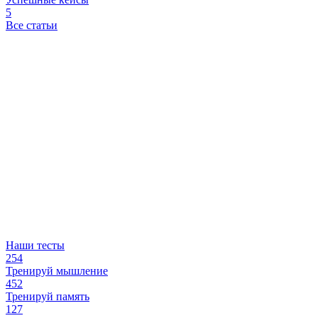
5
Все статьи
Наши тесты
254
Тренируй мышление
452
Тренируй память
127