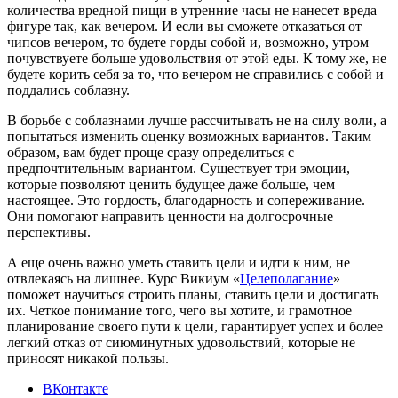
количества вредной пищи в утренние часы не нанесет вреда
фигуре так, как вечером. И если вы сможете отказаться от
чипсов вечером, то будете горды собой и, возможно, утром
почувствуете больше удовольствия от этой еды. К тому же, не
будете корить себя за то, что вечером не справились с собой и
поддались соблазну.
В борьбе с соблазнами лучше рассчитывать не на силу воли, а
попытаться изменить оценку возможных вариантов. Таким
образом, вам будет проще сразу определиться с
предпочтительным вариантом. Существует три эмоции,
которые позволяют ценить будущее даже больше, чем
настоящее. Это гордость, благодарность и сопереживание.
Они помогают направить ценности на долгосрочные
перспективы.
А еще очень важно уметь ставить цели и идти к ним, не
отвлекаясь на лишнее. Курс Викиум «
Целеполагание
»
поможет научиться строить планы, ставить цели и достигать
их. Четкое понимание того, чего вы хотите, и грамотное
планирование своего пути к цели, гарантирует успех и более
легкий отказ от сиюминутных удовольствий, которые не
приносят никакой пользы.
ВКонтакте