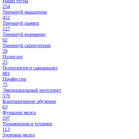
Наши тесты
254
Тренируй мышление
452
Тренируй память
127
Тренируй внимание
62
Тренируй скорочтение
29
Полиглот
25
Психология и самоанализ
881
Профессии
75
Эмоциональный интеллект
576
Корпоративное обучение
63
Функции мозга
197
Упражнения и техники
113
Здоровье мозга