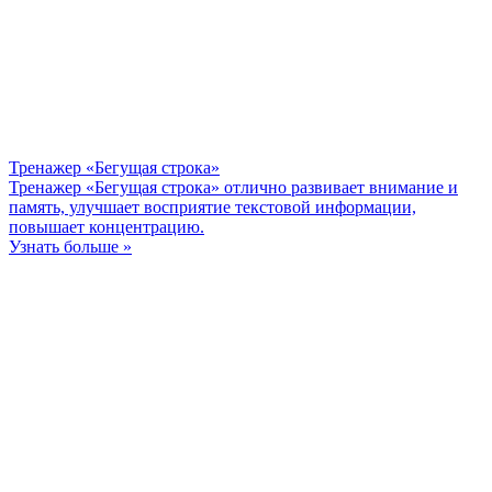
Тренажер «Бегущая строка»
Тренажер «Бегущая строка» отлично развивает внимание и
память, улучшает восприятие текстовой информации,
повышает концентрацию.
Узнать больше »