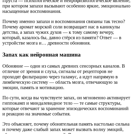
Пруста — психологическое и нейрофизиологическое явление,
при котором запахи вызывают особенно яркие, эмоционально
насыщенные воспоминания.
Почему именно запахи и воспоминания связаны так тесно?
Почему аромат морской соли возвращает нас в каникулы
детства, а запах чужих духов — к тому самому вечеру,
который, казалось бы, давно стёрся из памяти? Ответ — в
устройстве мозга и… древности обоняния.
Запах как нейронная машина
Обоняние — один из самых древних сенсорных каналов. В
отличие от зрения и слуха, сигналы от рецепторов не
проходят фильтрацию через таламус, а идут напрямую в
лимбическую систему — область мозга, отвечающую за
эмоции, память и мотивацию.
По сути, когда вы чувствуете запах, он мгновенно активирует
гиппокамп и миндалевидное тело — те самые структуры,
которые отвечают за хранение эпизодических воспоминаний
и реакцию на значимые события.
Это объясняет, почему обонятельная память настолько сильна
и почему даже слабый запах может вызвать волну эмоций,