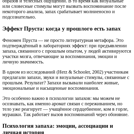
образов и телесных ощущений. В то время как визуальные
или словесные стимулы могут вызвать воспоминание после
некоторого анализа, запах срабатывает молниеносно и
подсознательно.
Эффект Пруста: когда у прошлого есть запах
Феномен Пруста — не просто литературная метафора. Это
подтверждённый в лабораториях эффект: при предъявлении
запаха, связанного с прошлым опытом, у людей активируются
участки мозга, отвечающие за воспоминания, эмоции и
личную значимость.
В одном из исследований (Herz & Schooler, 2002) участникам
предлагали запахи, звуки и визуальные стимулы, связанные с
прошлым. Результат? Запахи вызывали наиболее живые,
эмоциональные и насыщенные воспоминания.
Это особенно важно в психологии запахов: мы можем не
осознавать, как именно аромат связан с переживанием, но
тело уже реагирует — учащённое сердцебиение, ком в горле,
мурашки. Так работает вызов воспоминаний через обоняние.
Психология запаха: эмоции, ассоциации и
личная история