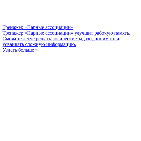
Тренажер «Парные ассоциации»
Тренажер «Парные ассоциации» улучшит рабочую память.
Сможете легче решать логические задачи, понимать и
усваивать сложную информацию.
Узнать больше »