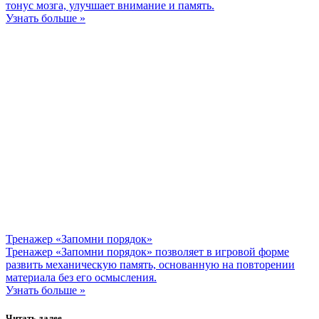
тонус мозга, улучшает внимание и память.
Узнать больше »
Тренажер «Запомни порядок»
Тренажер «Запомни порядок» позволяет в игровой форме
развить механическую память, основанную на повторении
материала без его осмысления.
Узнать больше »
Читать далее