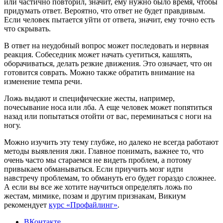
или частично повторил, значит, ему нужно было время, чтобы
придумать ответ. Вероятно, что ответ не будет правдивым.
Если человек пытается уйти от ответа, значит, ему точно есть
что скрывать.
В ответ на неудобный вопрос может последовать и нервная
реакция. Собеседник может начать суетиться, кашлять,
оборачиваться, делать резкие движения. Это означает, что он
готовится соврать. Можно также обратить внимание на
изменение темпа речи.
Ложь выдают и специфические жесты, например,
почесывание носа или лба. А еще человек может попятиться
назад или попытаться отойти от вас, переминаться с ноги на
ногу.
Можно изучить эту тему глубже, но далеко не всегда работают
методы выявления лжи. Главное понимать, важнее то, что
очень часто мы стараемся не видеть проблем, а потому
привыкаем обманываться. Если приучить мозг идти
навстречу проблемам, то обмануть его будет гораздо сложнее.
А если вы все же хотите научиться определять ложь по
жестам, мимике, позам и другим признакам, Викиум
рекомендует
курс «Профайлинг»
.
ВКонтакте