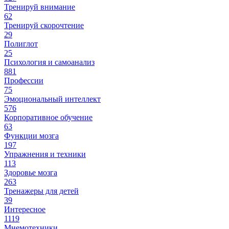
Тренируй внимание
62
Тренируй скорочтение
29
Полиглот
25
Психология и самоанализ
881
Профессии
75
Эмоциональный интеллект
576
Корпоративное обучение
63
Функции мозга
197
Упражнения и техники
113
Здоровье мозга
263
Тренажеры для детей
39
Интересное
1119
Мнемотехники