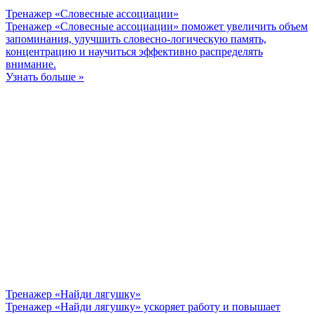
Тренажер «Словесные ассоциации»
Тренажер «Словесные ассоциации» поможет увеличить объем
запоминания, улучшить словесно-логическую память,
концентрацию и научиться эффективно распределять
внимание.
Узнать больше »
Тренажер «Найди лягушку»
Тренажер «Найди лягушку» ускоряет работу и повышает