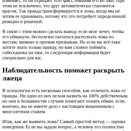
изменяет, то он отрицает этот факт, обвиняя его во лжи. При
этом не исключено, что друг автоматически становится
врагом. Так правда трансформируется в ложь, когда мы не
хотим ее принимать, потому что это потребует определенной
реакции и решений.
В связи с этим можно сделать вывод: если мозг хочет, чтобы
его обманули, бесполезно пытаться распознать ложь по
жестам, мимике и прочим признакам. Но если вы всё-таки
хотите знать только правду, но вам сложно поймать
собеседника на лжи, то следующая информация будет
специально для вас.
Наблюдательность поможет раскрыть
лжеца
В психологии есть несколько способов, как отличить ложь от
правды. Ни один из них нельзя назвать на 100% действенным,
но они в большинстве случаев помогают понять обман, если,
конечно, вы не имеете дело с настоящим мошенником с
многолетним стажем.
Итак, как же выявить ложь? Самый простой метод — оценка
поведения. Если вы задали вопрос, а человек его полностью