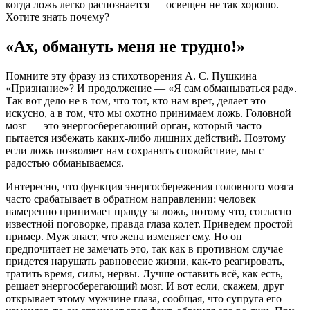
когда ложь легко распознается — освещен не так хорошо.
Хотите знать почему?
«Ах, обмануть меня не трудно!»
Помните эту фразу из стихотворения А. С. Пушкина
«Признание»? И продолжение — «Я сам обманываться рад».
Так вот дело не в том, что тот, кто нам врет, делает это
искусно, а в том, что мы охотно принимаем ложь. Головной
мозг — это энергосберегающий орган, который часто
пытается избежать каких-либо лишних действий. Поэтому
если ложь позволяет нам сохранять спокойствие, мы с
радостью обманываемся.
Интересно, что функция энергосбережения головного мозга
часто срабатывает в обратном направлении: человек
намеренно принимает правду за ложь, потому что, согласно
известной поговорке, правда глаза колет. Приведем простой
пример. Муж знает, что жена изменяет ему. Но он
предпочитает не замечать это, так как в противном случае
придется нарушать равновесие жизни, как-то реагировать,
тратить время, силы, нервы. Лучше оставить всё, как есть,
решает энергосберегающий мозг. И вот если, скажем, друг
открывает этому мужчине глаза, сообщая, что супруга его