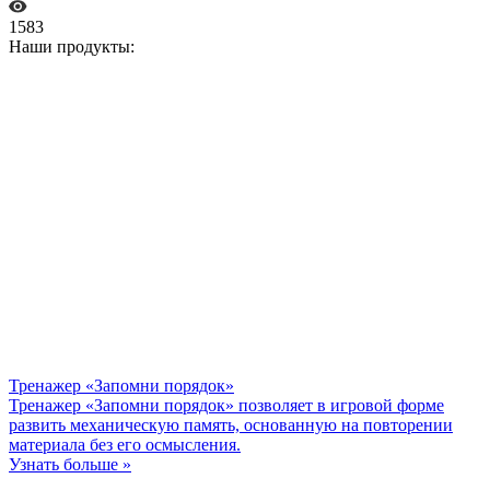
1583
Наши продукты:
Тренажер «Запомни порядок»
Тренажер «Запомни порядок» позволяет в игровой форме
развить механическую память, основанную на повторении
материала без его осмысления.
Узнать больше »