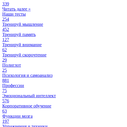
339
Читать далее »
Наши тесты
254
Тренируй мышление
452
Тренируй память
127
Тренируй внимание
62
Тренируй скорочтение
29
Полиглот
25
Психология и самоанализ
881
Профессии
75
Эмоциональный интеллект
576
Корпоративное обучение
63
Функции мозга
197
Упражнения и техники