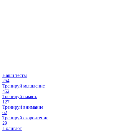
Наши тесты
254
Тренируй мышление
452
Тренируй память
127
Тренируй внимание
62
Тренируй скорочтение
29
Полиглот