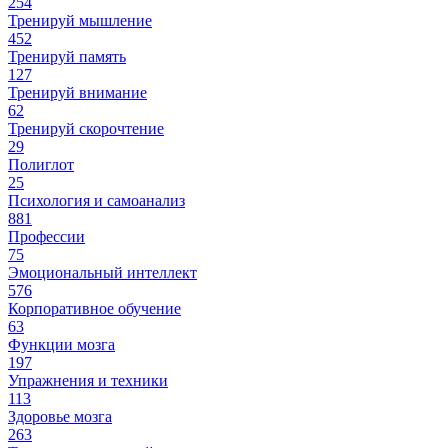
254
Тренируй мышление
452
Тренируй память
127
Тренируй внимание
62
Тренируй скорочтение
29
Полиглот
25
Психология и самоанализ
881
Профессии
75
Эмоциональный интеллект
576
Корпоративное обучение
63
Функции мозга
197
Упражнения и техники
113
Здоровье мозга
263