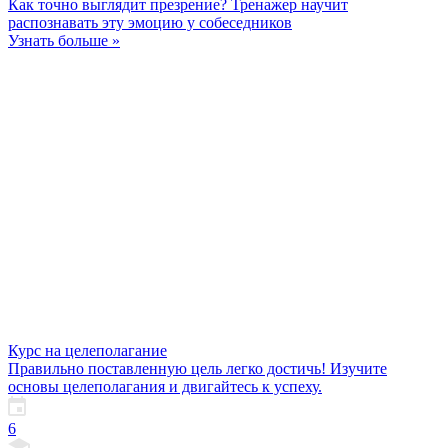
Как точно выглядит презрение? Тренажер научит
распознавать эту эмоцию у собеседников
Узнать больше »
Курс на целеполагание
Правильно поставленную цель легко достичь! Изучите
основы целеполагания и двигайтесь к успеху.
6