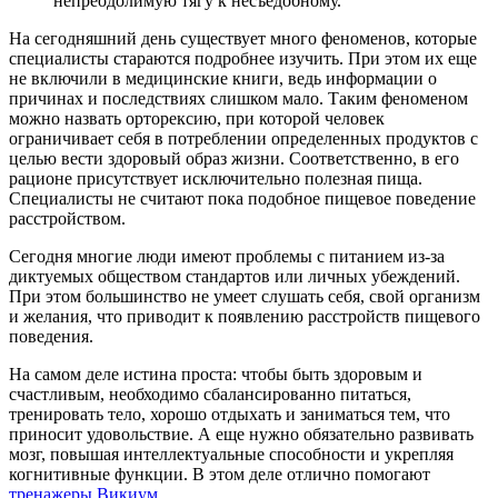
непреодолимую тягу к несъедобному.
На сегодняшний день существует много феноменов, которые
специалисты стараются подробнее изучить. При этом их еще
не включили в медицинские книги, ведь информации о
причинах и последствиях слишком мало. Таким феноменом
можно назвать орторексию, при которой человек
ограничивает себя в потреблении определенных продуктов с
целью вести здоровый образ жизни. Соответственно, в его
рационе присутствует исключительно полезная пища.
Специалисты не считают пока подобное пищевое поведение
расстройством.
Сегодня многие люди имеют проблемы с питанием из-за
диктуемых обществом стандартов или личных убеждений.
При этом большинство не умеет слушать себя, свой организм
и желания, что приводит к появлению расстройств пищевого
поведения.
На самом деле истина проста: чтобы быть здоровым и
счастливым, необходимо сбалансированно питаться,
тренировать тело, хорошо отдыхать и заниматься тем, что
приносит удовольствие. А еще нужно обязательно развивать
мозг, повышая интеллектуальные способности и укрепляя
когнитивные функции. В этом деле отлично помогают
тренажеры Викиум
.